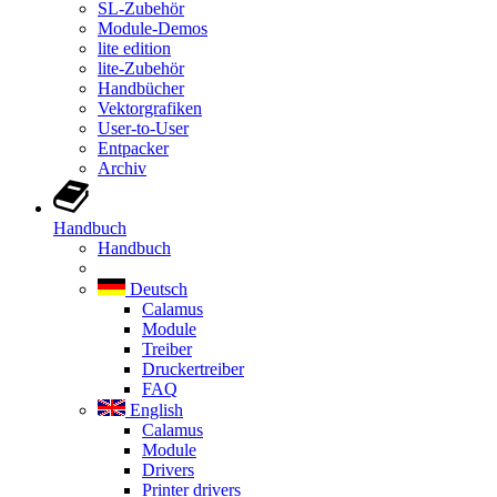
SL-Zubehör
Module-Demos
lite edition
lite-Zubehör
Handbücher
Vektorgrafiken
User-to-User
Entpacker
Archiv
Handbuch
Handbuch
Deutsch
Calamus
Module
Treiber
Druckertreiber
FAQ
English
Calamus
Module
Drivers
Printer drivers