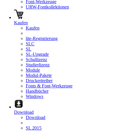
Font-Werkzeuge
URW-Fontkollektionen
Kaufen
Kaufen
lite-Registrierung
SLC
SL
SL-Upgrade
Schullizenz
Studierlizenz
Module
Modul-Pakete
Druckertreiber
Fonts & Font-Werkzeuge
Handbücher
Windows
Download
Download
SL 2015