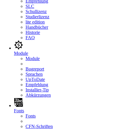
Empfehlung
SLC
Schullizenz
Studierlizenz
lite edition
Handbücher
Historie
FAQ
Module
Module
Bugreport
Sprachen
UpToDate
Empfehlung
Installier-Tip
Abkürzungen
Fonts
Fonts
CFN-Schriften