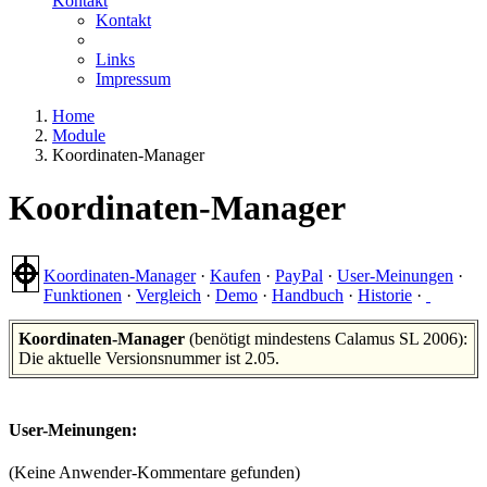
Kontakt
Kontakt
Links
Impressum
Home
Module
Koordinaten-Manager
Koordinaten-Manager
Koordinaten-Manager
·
Kaufen
·
PayPal
·
User-Meinungen
·
Funktionen
·
Vergleich
·
Demo
·
Handbuch
·
Historie
·
Koordinaten-Manager
(benötigt mindestens Calamus SL 2006):
Die aktuelle Versionsnummer ist 2.05.
User-Meinungen:
(Keine Anwender-Kommentare gefunden)