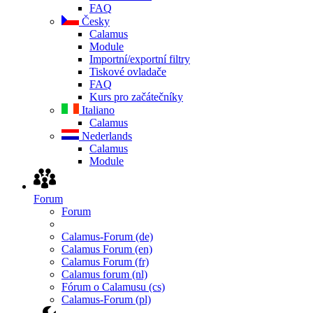
FAQ
Česky
Calamus
Module
Importní/exportní filtry
Tiskové ovladače
FAQ
Kurs pro začátečníky
Italiano
Calamus
Nederlands
Calamus
Module
Forum
Forum
Calamus-Forum (de)
Calamus Forum (en)
Calamus Forum (fr)
Calamus forum (nl)
Fórum o Calamusu (cs)
Calamus-Forum (pl)