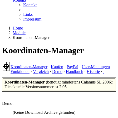
Kontakt
Kontakt
Links
Impressum
Home
Module
Koordinaten-Manager
Koordinaten-Manager
Koordinaten-Manager
·
Kaufen
·
PayPal
·
User-Meinungen
·
Funktionen
·
Vergleich
·
Demo
·
Handbuch
·
Historie
·
Koordinaten-Manager
(benötigt mindestens Calamus SL 2006):
Die aktuelle Versionsnummer ist 2.05.
Demo:
(Keine Download-Archive gefunden)