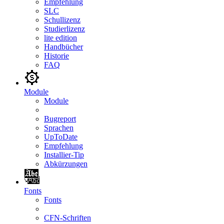
Empfehlung
SLC
Schullizenz
Studierlizenz
lite edition
Handbücher
Historie
FAQ
Module
Module
Bugreport
Sprachen
UpToDate
Empfehlung
Installier-Tip
Abkürzungen
Fonts
Fonts
CFN-Schriften