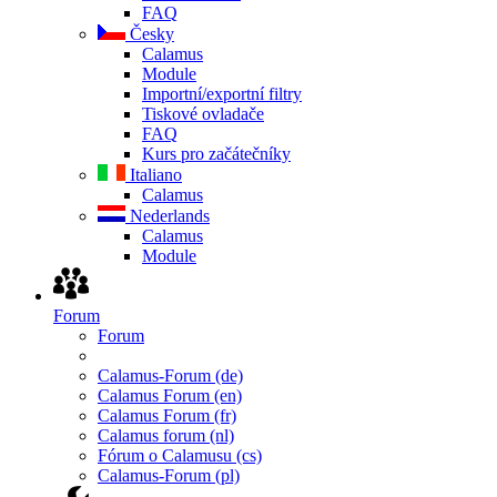
FAQ
Česky
Calamus
Module
Importní/exportní filtry
Tiskové ovladače
FAQ
Kurs pro začátečníky
Italiano
Calamus
Nederlands
Calamus
Module
Forum
Forum
Calamus-Forum (de)
Calamus Forum (en)
Calamus Forum (fr)
Calamus forum (nl)
Fórum o Calamusu (cs)
Calamus-Forum (pl)