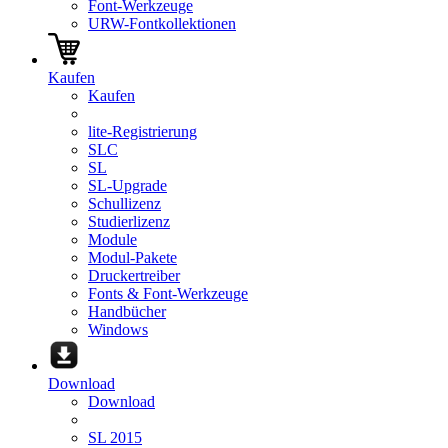
Font-Werkzeuge
URW-Fontkollektionen
Kaufen
Kaufen
lite-Registrierung
SLC
SL
SL-Upgrade
Schullizenz
Studierlizenz
Module
Modul-Pakete
Druckertreiber
Fonts & Font-Werkzeuge
Handbücher
Windows
Download
Download
SL 2015