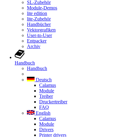
SL-Zubehör
Module-Demos
lite edition
lite-Zubehör
Handbücher
Vektorgrafiken
User-to-User
Entpacker
Archiv
Handbuch
Handbuch
Deutsch
Calamus
Module
Treiber
Druckertreiber
FAQ
English
Calamus
Module
Drivers
Printer drivers