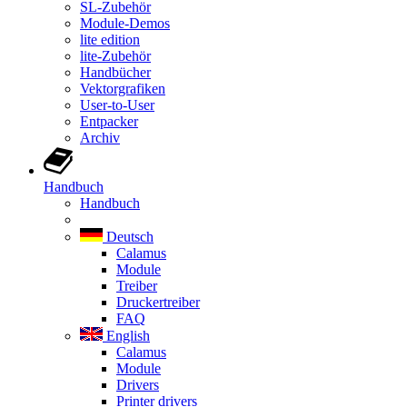
SL-Zubehör
Module-Demos
lite edition
lite-Zubehör
Handbücher
Vektorgrafiken
User-to-User
Entpacker
Archiv
Handbuch
Handbuch
Deutsch
Calamus
Module
Treiber
Druckertreiber
FAQ
English
Calamus
Module
Drivers
Printer drivers