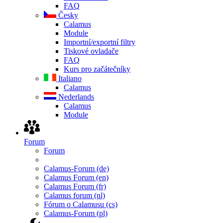
FAQ
Česky
Calamus
Module
Importní/exportní filtry
Tiskové ovladače
FAQ
Kurs pro začátečníky
Italiano
Calamus
Nederlands
Calamus
Module
Forum
Forum
Calamus-Forum (de)
Calamus Forum (en)
Calamus Forum (fr)
Calamus forum (nl)
Fórum o Calamusu (cs)
Calamus-Forum (pl)