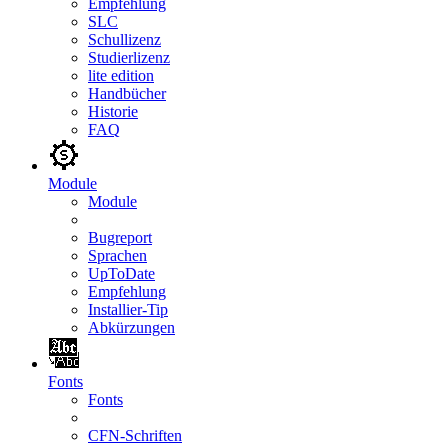
Empfehlung
SLC
Schullizenz
Studierlizenz
lite edition
Handbücher
Historie
FAQ
Module
Module
Bugreport
Sprachen
UpToDate
Empfehlung
Installier-Tip
Abkürzungen
Fonts
Fonts
CFN-Schriften