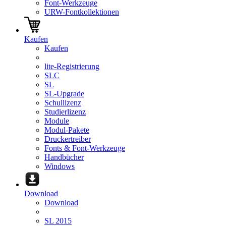
Font-Werkzeuge
URW-Fontkollektionen
Kaufen
Kaufen
lite-Registrierung
SLC
SL
SL-Upgrade
Schullizenz
Studierlizenz
Module
Modul-Pakete
Druckertreiber
Fonts & Font-Werkzeuge
Handbücher
Windows
Download
Download
SL 2015