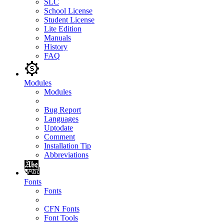
SLC
School License
Student License
Lite Edition
Manuals
History
FAQ
Modules
Modules
Bug Report
Languages
Uptodate
Comment
Installation Tip
Abbreviations
Fonts
Fonts
CFN Fonts
Font Tools