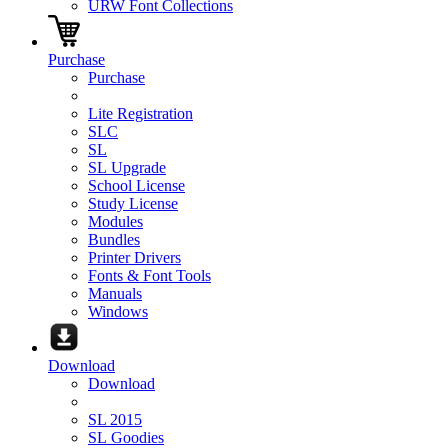
URW Font Collections
Purchase
Purchase
Lite Registration
SLC
SL
SL Upgrade
School License
Study License
Modules
Bundles
Printer Drivers
Fonts & Font Tools
Manuals
Windows
Download
Download
SL 2015
SL Goodies