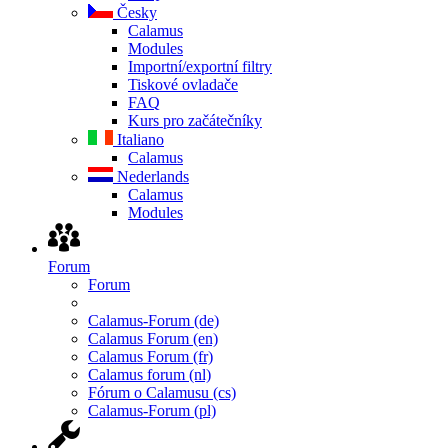
Česky
Calamus
Modules
Importní/exportní filtry
Tiskové ovladače
FAQ
Kurs pro začátečníky
Italiano
Calamus
Nederlands
Calamus
Modules
Forum
Forum
Calamus-Forum (de)
Calamus Forum (en)
Calamus Forum (fr)
Calamus forum (nl)
Fórum o Calamusu (cs)
Calamus-Forum (pl)