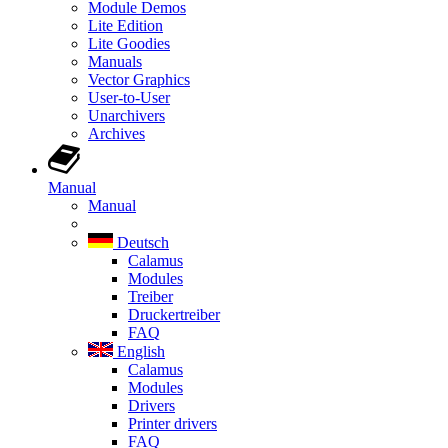
Module Demos
Lite Edition
Lite Goodies
Manuals
Vector Graphics
User-to-User
Unarchivers
Archives
Manual
Manual
Deutsch
Calamus
Modules
Treiber
Druckertreiber
FAQ
English
Calamus
Modules
Drivers
Printer drivers
FAQ