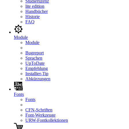
Studierlizenz
lite edition
Handbücher
Historie
FAQ
Module
Module
Bugreport
Sprachen
UpToDate
Empfehlung
Installier-Tip
Abkürzungen
Fonts
Fonts
CFN-Schriften
Font-Werkzeuge
URW-Fontkollektionen