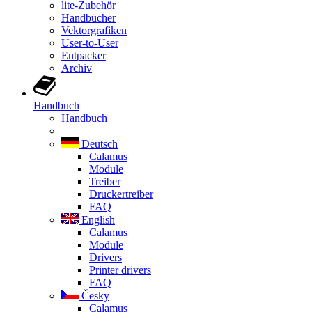
lite-Zubehör
Handbücher
Vektorgrafiken
User-to-User
Entpacker
Archiv
Handbuch
Handbuch
Deutsch
Calamus
Module
Treiber
Druckertreiber
FAQ
English
Calamus
Module
Drivers
Printer drivers
FAQ
Česky
Calamus