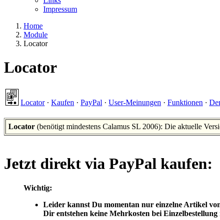
Links
Impressum
Home
Module
Locator
Locator
Locator
·
Kaufen
·
PayPal
·
User-Meinungen
·
Funktionen
·
De
Locator
(benötigt mindestens Calamus SL 2006): Die aktuelle Vers
Jetzt direkt via PayPal kaufen:
Wichtig:
Leider kannst Du momentan nur einzelne Artikel von
Dir entstehen keine Mehrkosten bei Einzelbestellung