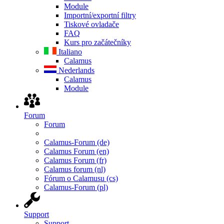
Module
Importní/exportní filtry
Tiskové ovladače
FAQ
Kurs pro začátečníky
Italiano
Calamus
Nederlands
Calamus
Module
Forum
Forum
Calamus-Forum (de)
Calamus Forum (en)
Calamus Forum (fr)
Calamus forum (nl)
Fórum o Calamusu (cs)
Calamus-Forum (pl)
Support
Support