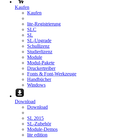
Kaufen
Kaufen
lite-Registrierung
SLC
SL
SL-Upgrade
Schullizenz
Studierlizenz
Module
Modul-Pakete
Druckertreiber
Fonts & Font-Werkzeuge
Handbücher
Windows
Download
Download
SL 2015
SL-Zubehör
Module-Demos
lite edition