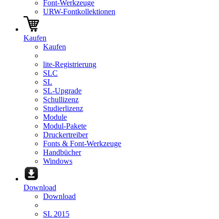
Font-Werkzeuge
URW-Fontkollektionen
Kaufen
Kaufen
lite-Registrierung
SLC
SL
SL-Upgrade
Schullizenz
Studierlizenz
Module
Modul-Pakete
Druckertreiber
Fonts & Font-Werkzeuge
Handbücher
Windows
Download
Download
SL 2015