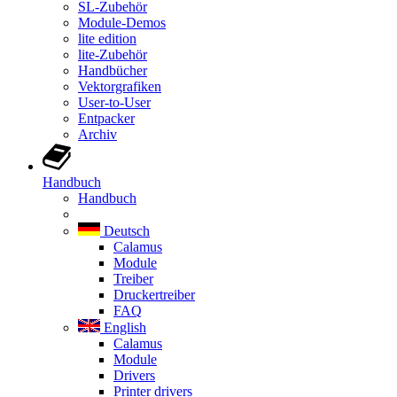
SL-Zubehör
Module-Demos
lite edition
lite-Zubehör
Handbücher
Vektorgrafiken
User-to-User
Entpacker
Archiv
Handbuch
Handbuch
Deutsch
Calamus
Module
Treiber
Druckertreiber
FAQ
English
Calamus
Module
Drivers
Printer drivers