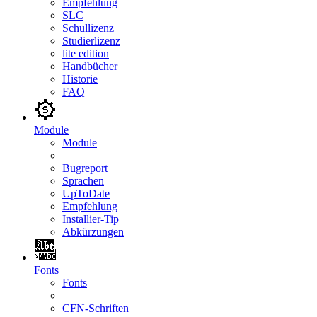
Empfehlung
SLC
Schullizenz
Studierlizenz
lite edition
Handbücher
Historie
FAQ
Module
Module
Bugreport
Sprachen
UpToDate
Empfehlung
Installier-Tip
Abkürzungen
Fonts
Fonts
CFN-Schriften