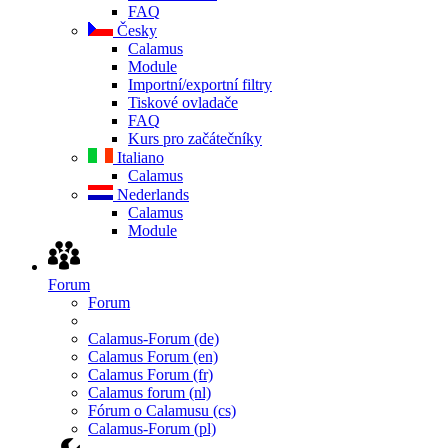
FAQ
Česky
Calamus
Module
Importní/exportní filtry
Tiskové ovladače
FAQ
Kurs pro začátečníky
Italiano
Calamus
Nederlands
Calamus
Module
Forum
Forum
Calamus-Forum (de)
Calamus Forum (en)
Calamus Forum (fr)
Calamus forum (nl)
Fórum o Calamusu (cs)
Calamus-Forum (pl)