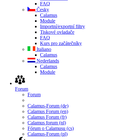
FAQ
Česky
Calamus
Module
Importní/exportní filtry
Tiskové ovladače
FAQ
Kurs pro začátečníky
Italiano
Calamus
Nederlands
Calamus
Module
Forum
Forum
Calamus-Forum (de)
Calamus Forum (en)
Calamus Forum (fr)
Calamus forum (nl)
Fórum o Calamusu (cs)
Calamus-Forum (pl)