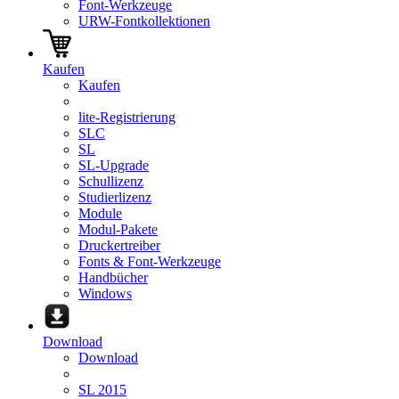
Font-Werkzeuge
URW-Fontkollektionen
Kaufen
Kaufen
lite-Registrierung
SLC
SL
SL-Upgrade
Schullizenz
Studierlizenz
Module
Modul-Pakete
Druckertreiber
Fonts & Font-Werkzeuge
Handbücher
Windows
Download
Download
SL 2015