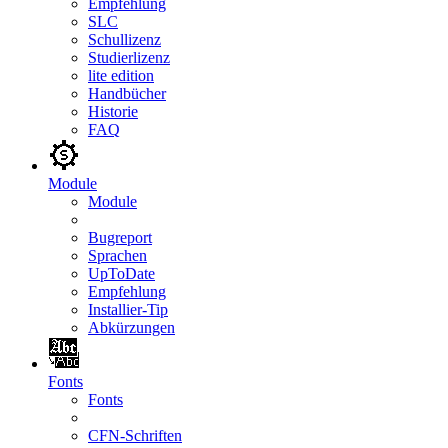
Empfehlung
SLC
Schullizenz
Studierlizenz
lite edition
Handbücher
Historie
FAQ
Module
Module
Bugreport
Sprachen
UpToDate
Empfehlung
Installier-Tip
Abkürzungen
Fonts
Fonts
CFN-Schriften