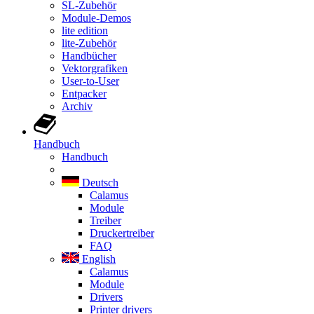
SL-Zubehör
Module-Demos
lite edition
lite-Zubehör
Handbücher
Vektorgrafiken
User-to-User
Entpacker
Archiv
Handbuch
Handbuch
Deutsch
Calamus
Module
Treiber
Druckertreiber
FAQ
English
Calamus
Module
Drivers
Printer drivers