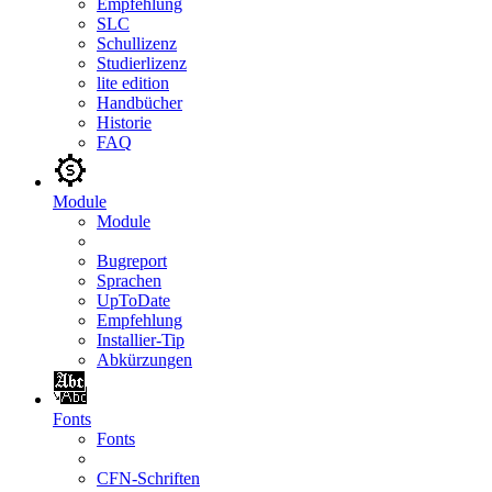
Empfehlung
SLC
Schullizenz
Studierlizenz
lite edition
Handbücher
Historie
FAQ
Module
Module
Bugreport
Sprachen
UpToDate
Empfehlung
Installier-Tip
Abkürzungen
Fonts
Fonts
CFN-Schriften