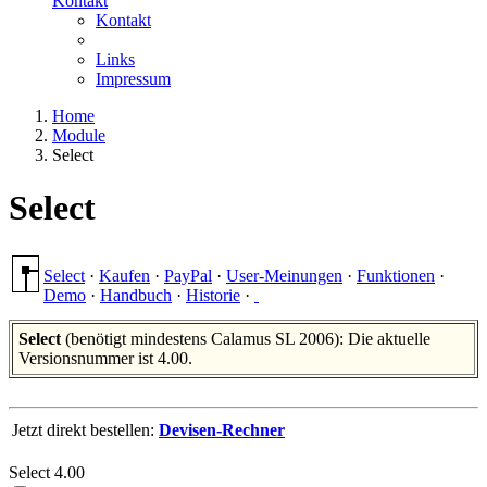
Kontakt
Kontakt
Links
Impressum
Home
Module
Select
Select
Select
·
Kaufen
·
PayPal
·
User-Meinungen
·
Funktionen
·
Demo
·
Handbuch
·
Historie
·
Select
(benötigt mindestens Calamus SL 2006): Die aktuelle
Versionsnummer ist 4.00.
Jetzt direkt bestellen:
Devisen-Rechner
Select 4.00