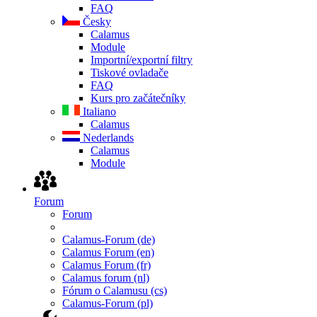
FAQ
Česky
Calamus
Module
Importní/exportní filtry
Tiskové ovladače
FAQ
Kurs pro začátečníky
Italiano
Calamus
Nederlands
Calamus
Module
Forum
Forum
Calamus-Forum (de)
Calamus Forum (en)
Calamus Forum (fr)
Calamus forum (nl)
Fórum o Calamusu (cs)
Calamus-Forum (pl)