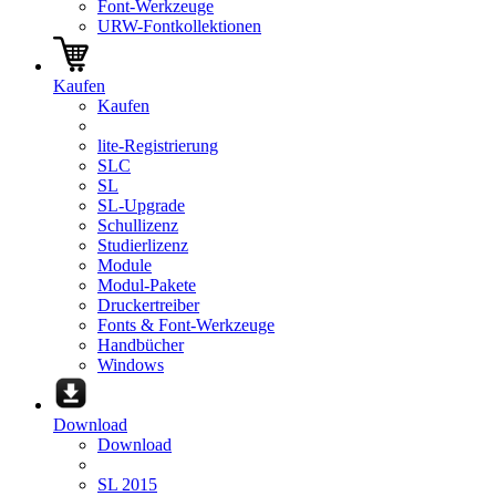
Font-Werkzeuge
URW-Fontkollektionen
Kaufen
Kaufen
lite-Registrierung
SLC
SL
SL-Upgrade
Schullizenz
Studierlizenz
Module
Modul-Pakete
Druckertreiber
Fonts & Font-Werkzeuge
Handbücher
Windows
Download
Download
SL 2015