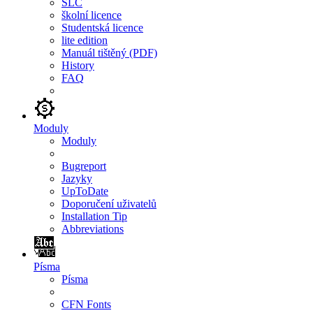
SLC
školní licence
Studentská licence
lite edition
Manuál tištěný (PDF)
History
FAQ
Moduly
Moduly
Bugreport
Jazyky
UpToDate
Doporučení uživatelů
Installation Tip
Abbreviations
Písma
Písma
CFN Fonts