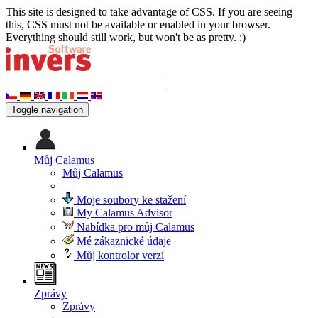
This site is designed to take advantage of CSS. If you are seeing
this, CSS must not be available or enabled in your browser.
Everything should still work, but won't be as pretty. :)
Toggle navigation
Můj Calamus
Můj Calamus
Moje soubory ke stažení
My Calamus Advisor
Nabídka pro můj Calamus
Mé zákaznické údaje
Můj kontrolor verzí
Zprávy
Zprávy