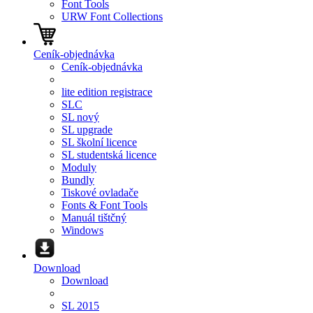
Font Tools
URW Font Collections
Ceník-objednávka
Ceník-objednávka
lite edition registrace
SLC
SL nový
SL upgrade
SL školní licence
SL studentská licence
Moduly
Bundly
Tiskové ovladače
Fonts & Font Tools
Manuál tištčný
Windows
Download
Download
SL 2015