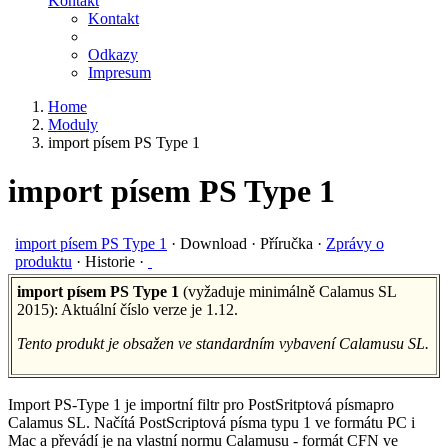
Kontakt
Kontakt
Odkazy
Impresum
Home
Moduly
import písem PS Type 1
import písem PS Type 1
import písem PS Type 1
·
Download
·
Příručka
·
Zprávy o
produktu
·
Historie
·
import písem PS Type 1
(vyžaduje minimálně Calamus SL
2015): Aktuální číslo verze je 1.12.
Tento produkt je obsažen ve standardním vybavení Calamusu SL.
Import PS-Type 1 je importní filtr pro PostSritptová písmapro
Calamus SL. Načítá PostScriptová písma typu 1 ve formátu PC i
Mac a převádí je na vlastní normu Calamusu - formát CFN ve