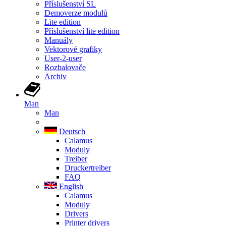
Příslušenství SL
Demoverze modulů
Lite edition
Příslušenství lite edition
Manuály
Vektorové grafiky
User-2-user
Rozbalovače
Archiv
Man
Man
Deutsch
Calamus
Moduly
Treiber
Druckertreiber
FAQ
English
Calamus
Moduly
Drivers
Printer drivers