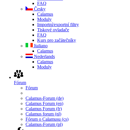
FAQ
Česky
Calamus
Moduly
Importní/exportní filtry
Tiskové ovladače
FAQ
Kurs pro začátečníky
Italiano
Calamus
Nederlands
Calamus
Moduly
Fórum
Fórum
Calamus-Forum (de)
Calamus Forum (en)
Calamus Forum (fr)
Calamus forum (nl)
Fórum o Calamusu (cs)
Calamus-Forum (pl)