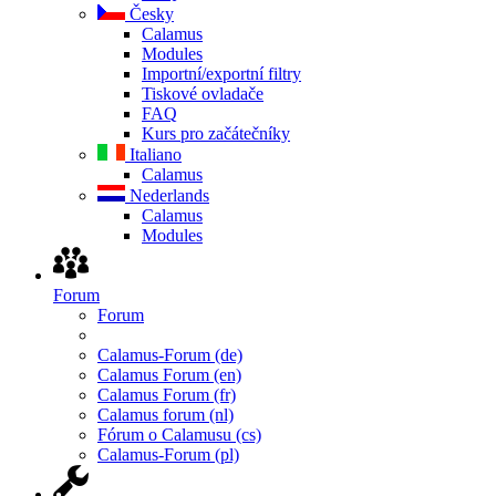
Česky
Calamus
Modules
Importní/exportní filtry
Tiskové ovladače
FAQ
Kurs pro začátečníky
Italiano
Calamus
Nederlands
Calamus
Modules
Forum
Forum
Calamus-Forum (de)
Calamus Forum (en)
Calamus Forum (fr)
Calamus forum (nl)
Fórum o Calamusu (cs)
Calamus-Forum (pl)