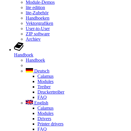
Module-Demos
lite edition
lite-Zubehör
Handboeken
Vektorgrafiken
User-to-User
ZIP software
Archiev
Handboek
Handboek
Deutsch
Calamus
Modules
Treiber
Druckertreiber
FAQ
English
Calamus
Modules
Drivers
Printer drivers
FAQ