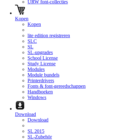
URW font-collecties
Kopen
Kopen
lite edition registreren
SLC
SL
SL-upgrades
School License
Study License
Modules
Module bundels
Printerdrivers
Fonts & font-gereedschappen
Handboeken
Windows
Download
Download
SL 2015
SL-Zubehör