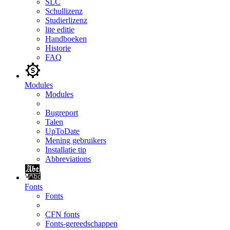
SLC
Schullizenz
Studierlizenz
lite editie
Handboeken
Historie
FAQ
Modules
Modules
Bugreport
Talen
UpToDate
Mening gebruikers
Installatie tip
Abbreviations
Fonts
Fonts
CFN fonts
Fonts-gereedschappen