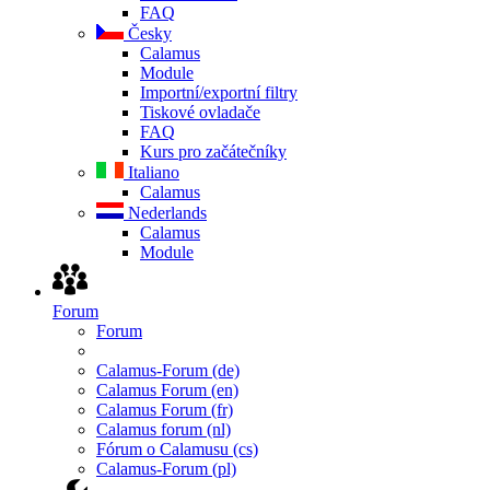
FAQ
Česky
Calamus
Module
Importní/exportní filtry
Tiskové ovladače
FAQ
Kurs pro začátečníky
Italiano
Calamus
Nederlands
Calamus
Module
Forum
Forum
Calamus-Forum (de)
Calamus Forum (en)
Calamus Forum (fr)
Calamus forum (nl)
Fórum o Calamusu (cs)
Calamus-Forum (pl)