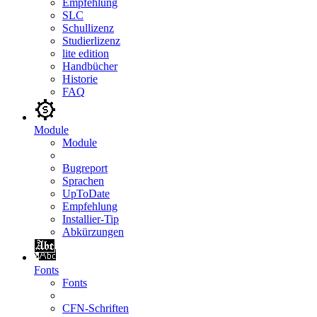
Empfehlung
SLC
Schullizenz
Studierlizenz
lite edition
Handbücher
Historie
FAQ
Module
Module
Bugreport
Sprachen
UpToDate
Empfehlung
Installier-Tip
Abkürzungen
Fonts
Fonts
CFN-Schriften