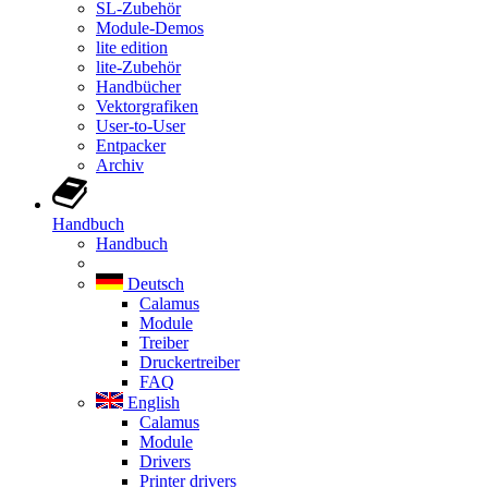
SL-Zubehör
Module-Demos
lite edition
lite-Zubehör
Handbücher
Vektorgrafiken
User-to-User
Entpacker
Archiv
Handbuch
Handbuch
Deutsch
Calamus
Module
Treiber
Druckertreiber
FAQ
English
Calamus
Module
Drivers
Printer drivers