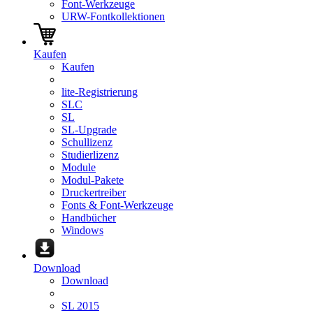
Font-Werkzeuge
URW-Fontkollektionen
Kaufen
Kaufen
lite-Registrierung
SLC
SL
SL-Upgrade
Schullizenz
Studierlizenz
Module
Modul-Pakete
Druckertreiber
Fonts & Font-Werkzeuge
Handbücher
Windows
Download
Download
SL 2015