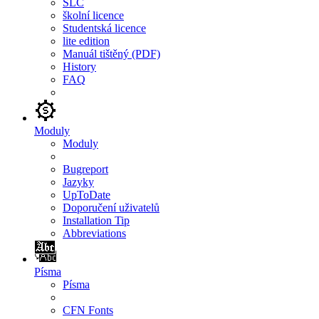
SLC
školní licence
Studentská licence
lite edition
Manuál tištěný (PDF)
History
FAQ
Moduly
Moduly
Bugreport
Jazyky
UpToDate
Doporučení uživatelů
Installation Tip
Abbreviations
Písma
Písma
CFN Fonts