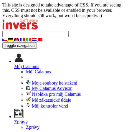
This site is designed to take advantage of CSS. If you are seeing
this, CSS must not be available or enabled in your browser.
Everything should still work, but won't be as pretty. :)
Toggle navigation
Můj Calamus
Můj Calamus
Moje soubory ke stažení
My Calamus Advisor
Nabídka pro můj Calamus
Mé zákaznické údaje
Můj kontrolor verzí
Zprávy
Zprávy