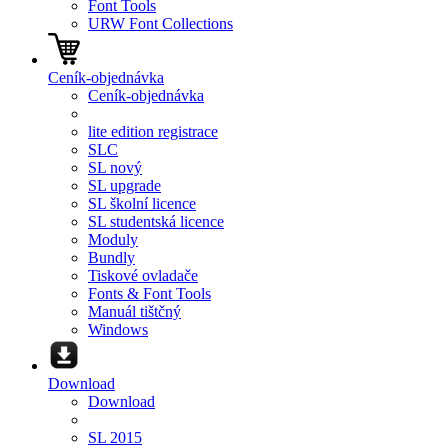
Font Tools
URW Font Collections
Ceník-objednávka
Ceník-objednávka
lite edition registrace
SLC
SL nový
SL upgrade
SL školní licence
SL studentská licence
Moduly
Bundly
Tiskové ovladače
Fonts & Font Tools
Manuál tištčný
Windows
Download
Download
SL 2015