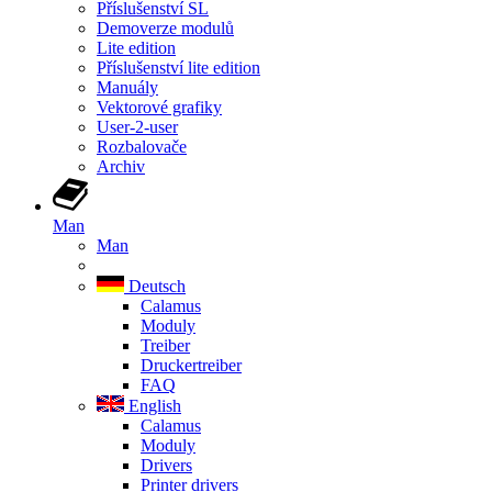
Příslušenství SL
Demoverze modulů
Lite edition
Příslušenství lite edition
Manuály
Vektorové grafiky
User-2-user
Rozbalovače
Archiv
Man
Man
Deutsch
Calamus
Moduly
Treiber
Druckertreiber
FAQ
English
Calamus
Moduly
Drivers
Printer drivers