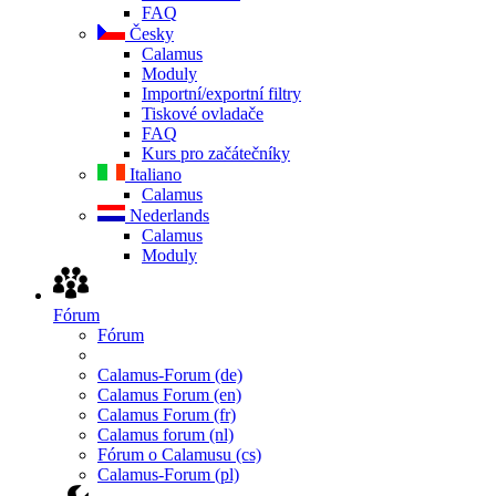
FAQ
Česky
Calamus
Moduly
Importní/exportní filtry
Tiskové ovladače
FAQ
Kurs pro začátečníky
Italiano
Calamus
Nederlands
Calamus
Moduly
Fórum
Fórum
Calamus-Forum (de)
Calamus Forum (en)
Calamus Forum (fr)
Calamus forum (nl)
Fórum o Calamusu (cs)
Calamus-Forum (pl)