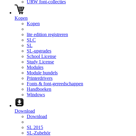
URW font-collecties
Kopen
Kopen
lite edition registreren
SLC
SL
SL-upgrades
School License
Study License
Modules
Module bundels
Printerdrivers
Fonts & font-gereedschappen
Handboeken
Windows
Download
Download
SL 2015
SL-Zubehör