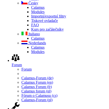
Česky
Calamus
Modules
Importní/exportní filtry
Tiskové ovladače
FAQ
Kurs pro začátečníky
Italiano
Calamus
Nederlands
Calamus
Modules
Forum
Forum
Calamus-Forum (de)
Calamus Forum (en)
Calamus Forum (fr)
Calamus forum (nl)
Fórum o Calamusu (cs)
Calamus-Forum (pl)