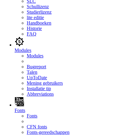
SLC
Schullizenz
Studierlizenz
lite editie
Handboeken
Historie
FAQ
Modules
Modules
Bugreport
Talen
UpToDate
Mening gebruikers
Installatie tip
Abbreviations
Fonts
Fonts
CFN fonts
Fonts-gereedschappen