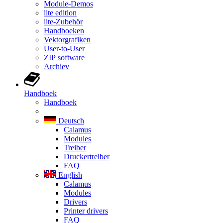
Module-Demos
lite edition
lite-Zubehör
Handboeken
Vektorgrafiken
User-to-User
ZIP software
Archiev
Handboek
Handboek
Deutsch
Calamus
Modules
Treiber
Druckertreiber
FAQ
English
Calamus
Modules
Drivers
Printer drivers
FAQ