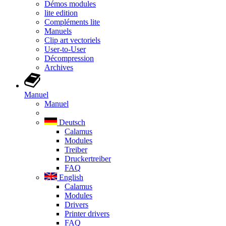
Démos modules
lite edition
Compléments lite
Manuels
Clip art vectoriels
User-to-User
Décompression
Archives
Manuel
Manuel
Deutsch
Calamus
Modules
Treiber
Druckertreiber
FAQ
English
Calamus
Modules
Drivers
Printer drivers
FAQ