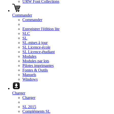
URW Font Collections
Commander
Commander
Enregistrer l'édition lite
SLC
SL
SL-mises à jour
SL Licence-école
SL Licence-étudiant
Modules
Modules par lots
Pilotes imprimantes
Fontes & Outils
Manuels
Windows
Charger
Charger
SL 2015
Compléments SL