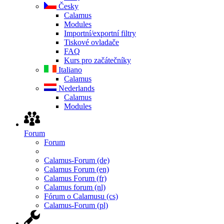
Česky
Calamus
Modules
Importní/exportní filtry
Tiskové ovladače
FAQ
Kurs pro začátečníky
Italiano
Calamus
Nederlands
Calamus
Modules
Forum
Forum
Calamus-Forum (de)
Calamus Forum (en)
Calamus Forum (fr)
Calamus forum (nl)
Fórum o Calamusu (cs)
Calamus-Forum (pl)