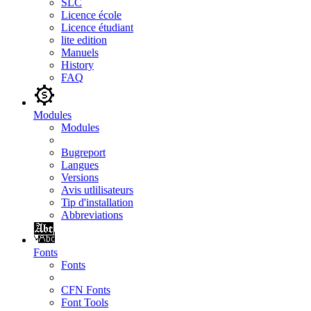
SLC
Licence école
Licence étudiant
lite edition
Manuels
History
FAQ
Modules
Modules
Bugreport
Langues
Versions
Avis utlilisateurs
Tip d'installation
Abbreviations
Fonts
Fonts
CFN Fonts
Font Tools