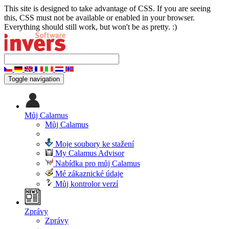
This site is designed to take advantage of CSS. If you are seeing
this, CSS must not be available or enabled in your browser.
Everything should still work, but won't be as pretty. :)
Toggle navigation
Můj Calamus
Můj Calamus
Moje soubory ke stažení
My Calamus Advisor
Nabídka pro můj Calamus
Mé zákaznické údaje
Můj kontrolor verzí
Zprávy
Zprávy