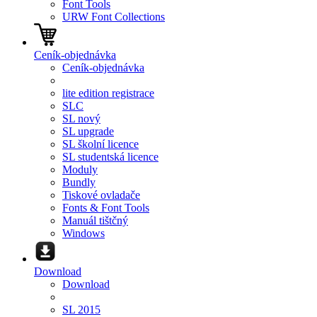
Font Tools
URW Font Collections
Ceník-objednávka
Ceník-objednávka
lite edition registrace
SLC
SL nový
SL upgrade
SL školní licence
SL studentská licence
Moduly
Bundly
Tiskové ovladače
Fonts & Font Tools
Manuál tištčný
Windows
Download
Download
SL 2015