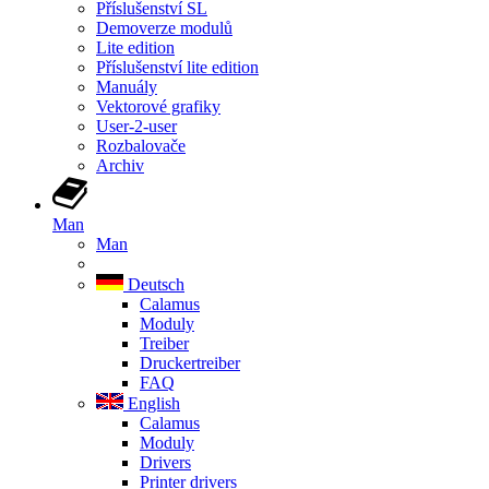
Příslušenství SL
Demoverze modulů
Lite edition
Příslušenství lite edition
Manuály
Vektorové grafiky
User-2-user
Rozbalovače
Archiv
Man
Man
Deutsch
Calamus
Moduly
Treiber
Druckertreiber
FAQ
English
Calamus
Moduly
Drivers
Printer drivers