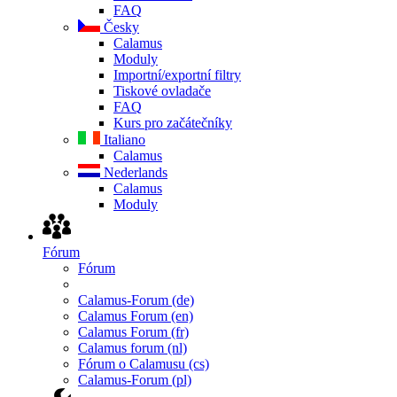
FAQ
Česky
Calamus
Moduly
Importní/exportní filtry
Tiskové ovladače
FAQ
Kurs pro začátečníky
Italiano
Calamus
Nederlands
Calamus
Moduly
Fórum
Fórum
Calamus-Forum (de)
Calamus Forum (en)
Calamus Forum (fr)
Calamus forum (nl)
Fórum o Calamusu (cs)
Calamus-Forum (pl)