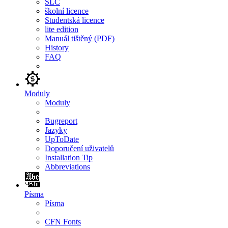
SLC
školní licence
Studentská licence
lite edition
Manuál tištěný (PDF)
History
FAQ
Moduly
Moduly
Bugreport
Jazyky
UpToDate
Doporučení uživatelů
Installation Tip
Abbreviations
Písma
Písma
CFN Fonts