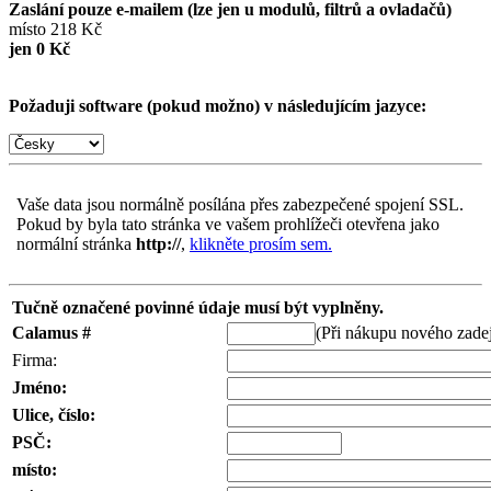
Zaslání pouze e-mailem (lze jen u modulů, filtrů a ovladačů)
místo 218 Kč
jen 0 Kč
Požaduji software (pokud možno) v následujícím jazyce:
Vaše data jsou normálně posílána přes zabezpečené spojení SSL.
Pokud by byla tato stránka ve vašem prohlížeči otevřena jako
normální stránka
http://
,
klikněte prosím sem.
Tučně označené povinné údaje musí být vyplněny.
Calamus #
(Při nákupu nového zadej
Firma:
Jméno:
Ulice, číslo:
PSČ:
místo: