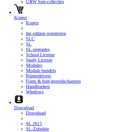
URW font-collecties
Kopen
Kopen
lite edition registreren
SLC
SL
SL-upgrades
School License
Study License
Modules
Module bundels
Printerdrivers
Fonts & font-gereedschappen
Handboeken
Windows
Download
Download
SL 2015
SL-Zubehör