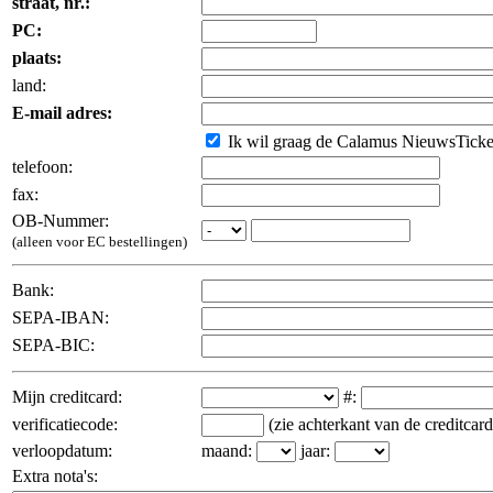
straat, nr.:
PC:
plaats:
land:
E-mail adres:
Ik wil graag de Calamus NieuwsTicker 
telefoon:
fax:
OB-Nummer:
(alleen voor EC bestellingen)
Bank:
SEPA-IBAN:
SEPA-BIC:
Mijn creditcard:
#:
verificatiecode:
(zie achterkant van de creditcard
verloopdatum:
maand:
jaar:
Extra nota's: