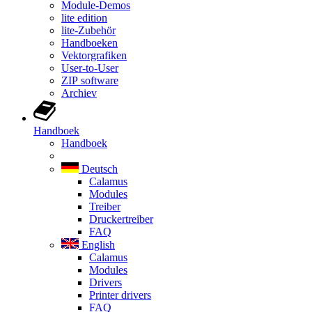
Module-Demos
lite edition
lite-Zubehör
Handboeken
Vektorgrafiken
User-to-User
ZIP software
Archiev
Handboek
Handboek
Deutsch
Calamus
Modules
Treiber
Druckertreiber
FAQ
English
Calamus
Modules
Drivers
Printer drivers
FAQ