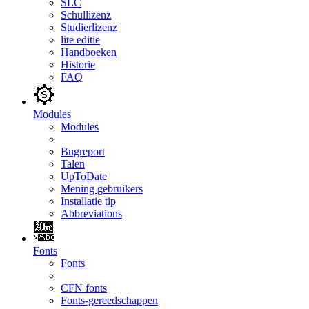
SLC
Schullizenz
Studierlizenz
lite editie
Handboeken
Historie
FAQ
Modules
Modules
Bugreport
Talen
UpToDate
Mening gebruikers
Installatie tip
Abbreviations
Fonts
Fonts
CFN fonts
Fonts-gereedschappen