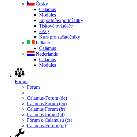
Česky
Calamus
Modules
Importní/exportní filtry
Tiskové ovladače
FAQ
Kurs pro začátečníky
Italiano
Calamus
Nederlands
Calamus
Modules
Forum
Forum
Calamus-Forum (de)
Calamus Forum (en)
Calamus Forum (fr)
Calamus forum (nl)
Fórum o Calamusu (cs)
Calamus-Forum (pl)