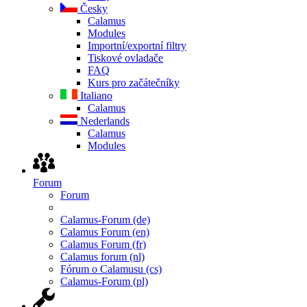
Česky
Calamus
Modules
Importní/exportní filtry
Tiskové ovladače
FAQ
Kurs pro začátečníky
Italiano
Calamus
Nederlands
Calamus
Modules
Forum
Forum
Calamus-Forum (de)
Calamus Forum (en)
Calamus Forum (fr)
Calamus forum (nl)
Fórum o Calamusu (cs)
Calamus-Forum (pl)