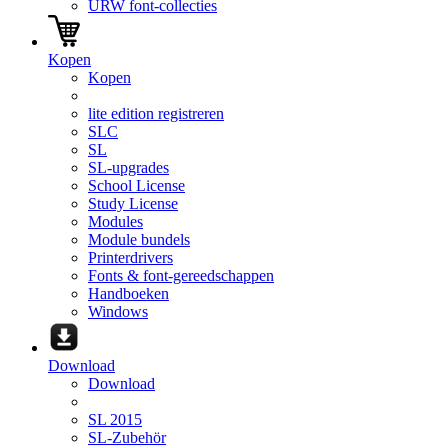
URW font-collecties
Kopen
Kopen
lite edition registreren
SLC
SL
SL-upgrades
School License
Study License
Modules
Module bundels
Printerdrivers
Fonts & font-gereedschappen
Handboeken
Windows
Download
Download
SL 2015
SL-Zubehör