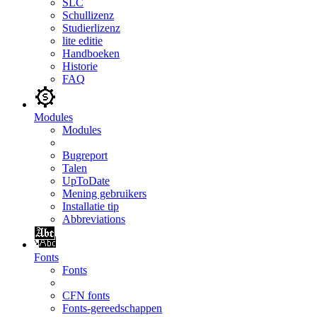
SLC
Schullizenz
Studierlizenz
lite editie
Handboeken
Historie
FAQ
Modules
Modules
Bugreport
Talen
UpToDate
Mening gebruikers
Installatie tip
Abbreviations
Fonts
Fonts
CFN fonts
Fonts-gereedschappen