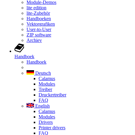
Module-Demos
lite edition
lite-Zubehör
Handboeken
Vektorgrafiken
User-to-User
ZIP software
Archiev
Handboek
Handboek
Deutsch
Calamus
Modules
Treiber
Druckertreiber
FAQ
English
Calamus
Modules
Drivers
Printer drivers
FAQ