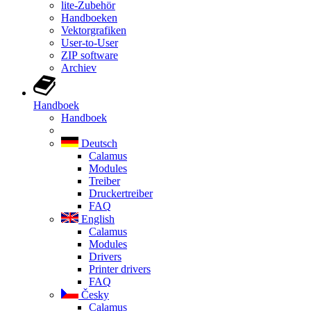
lite-Zubehör
Handboeken
Vektorgrafiken
User-to-User
ZIP software
Archiev
Handboek
Handboek
Deutsch
Calamus
Modules
Treiber
Druckertreiber
FAQ
English
Calamus
Modules
Drivers
Printer drivers
FAQ
Česky
Calamus