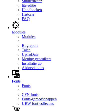
Studierlizenz
lite editie
Handboeken
Historie
FAQ
Modules
Modules
Bugreport
Talen
UpToDate
Mening gebruikers
Installatie tip
Abbreviations
Fonts
Fonts
CFN fonts
Fonts-gereedschappen
URW font-collecties