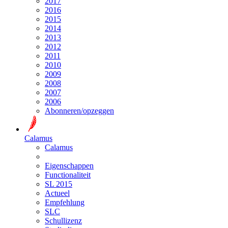
2017
2016
2015
2014
2013
2012
2011
2010
2009
2008
2007
2006
Abonneren/opzeggen
Calamus
Calamus
Eigenschappen
Functionaliteit
SL 2015
Actueel
Empfehlung
SLC
Schullizenz