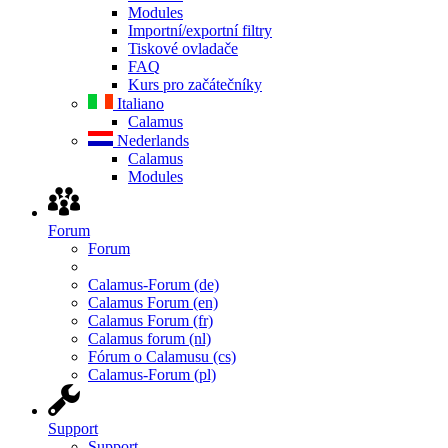
Modules
Importní/exportní filtry
Tiskové ovladače
FAQ
Kurs pro začátečníky
Italiano
Calamus
Nederlands
Calamus
Modules
Forum
Forum
Calamus-Forum (de)
Calamus Forum (en)
Calamus Forum (fr)
Calamus forum (nl)
Fórum o Calamusu (cs)
Calamus-Forum (pl)
Support
Support