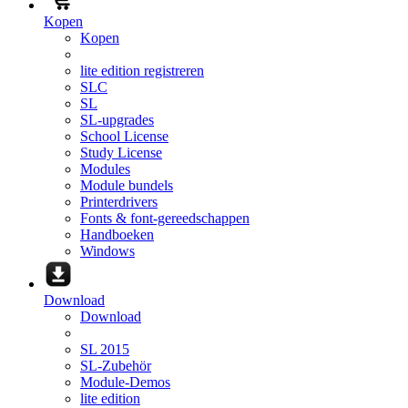
Kopen
Kopen
lite edition registreren
SLC
SL
SL-upgrades
School License
Study License
Modules
Module bundels
Printerdrivers
Fonts & font-gereedschappen
Handboeken
Windows
Download
Download
SL 2015
SL-Zubehör
Module-Demos
lite edition