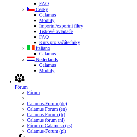
FAQ
Česky
Calamus
Moduly
Importní/exportní filtry
Tiskové ovladače
FAQ
Kurs pro začátečníky
Italiano
Calamus
Nederlands
Calamus
Moduly
Fórum
Fórum
Calamus-Forum (de)
Calamus Forum (en)
Calamus Forum (fr)
Calamus forum (nl)
Fórum o Calamusu (cs)
Calamus-Forum (pl)