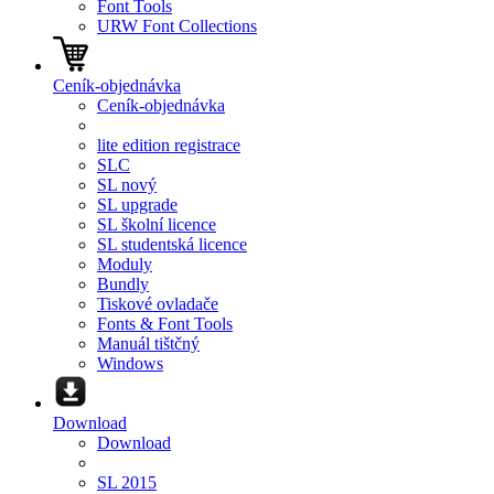
Font Tools
URW Font Collections
Ceník-objednávka
Ceník-objednávka
lite edition registrace
SLC
SL nový
SL upgrade
SL školní licence
SL studentská licence
Moduly
Bundly
Tiskové ovladače
Fonts & Font Tools
Manuál tištčný
Windows
Download
Download
SL 2015