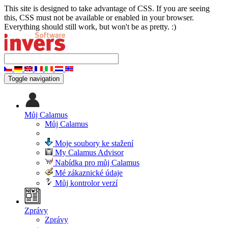
This site is designed to take advantage of CSS. If you are seeing
this, CSS must not be available or enabled in your browser.
Everything should still work, but won't be as pretty. :)
Toggle navigation
Můj Calamus
Můj Calamus
Moje soubory ke stažení
My Calamus Advisor
Nabídka pro můj Calamus
Mé zákaznické údaje
Můj kontrolor verzí
Zprávy
Zprávy