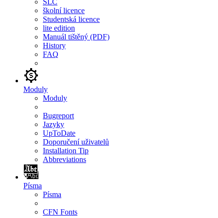
SLC
školní licence
Studentská licence
lite edition
Manuál tištěný (PDF)
History
FAQ
Moduly
Moduly
Bugreport
Jazyky
UpToDate
Doporučení uživatelů
Installation Tip
Abbreviations
Písma
Písma
CFN Fonts