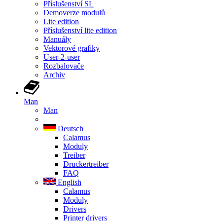
Příslušenství SL
Demoverze modulů
Lite edition
Příslušenství lite edition
Manuály
Vektorové grafiky
User-2-user
Rozbalovače
Archiv
Man
Man
Deutsch
Calamus
Moduly
Treiber
Druckertreiber
FAQ
English
Calamus
Moduly
Drivers
Printer drivers