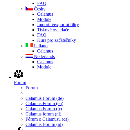
FAQ
Česky
Calamus
Module
Importní/exportní filtry
Tiskové ovladače
FAQ
Kurs pro začátečníky
Italiano
Calamus
Nederlands
Calamus
Module
Forum
Forum
Calamus-Forum (de)
Calamus Forum (en)
Calamus Forum (fr)
Calamus forum (nl)
Fórum o Calamusu (cs)
Calamus-Forum (pl)