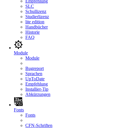
Empfehlung
SLC
Schullizenz
Studierlizenz
lite edition
Handbücher
Historie
FAQ
Module
Module
Bugreport
Sprachen
UpToDate
Empfehlung
Installier-Tip
Abkürzungen
Fonts
Fonts
CFN-Schriften