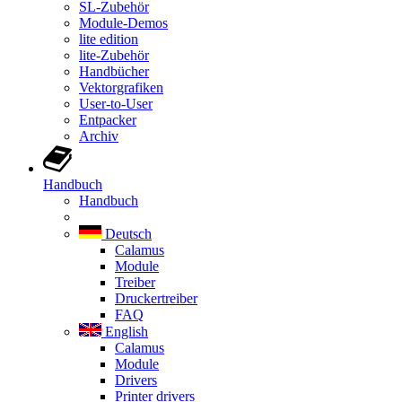
SL-Zubehör
Module-Demos
lite edition
lite-Zubehör
Handbücher
Vektorgrafiken
User-to-User
Entpacker
Archiv
Handbuch
Handbuch
Deutsch
Calamus
Module
Treiber
Druckertreiber
FAQ
English
Calamus
Module
Drivers
Printer drivers