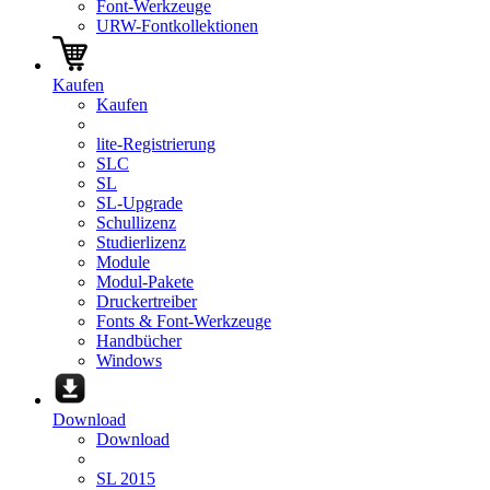
Font-Werkzeuge
URW-Fontkollektionen
Kaufen
Kaufen
lite-Registrierung
SLC
SL
SL-Upgrade
Schullizenz
Studierlizenz
Module
Modul-Pakete
Druckertreiber
Fonts & Font-Werkzeuge
Handbücher
Windows
Download
Download
SL 2015