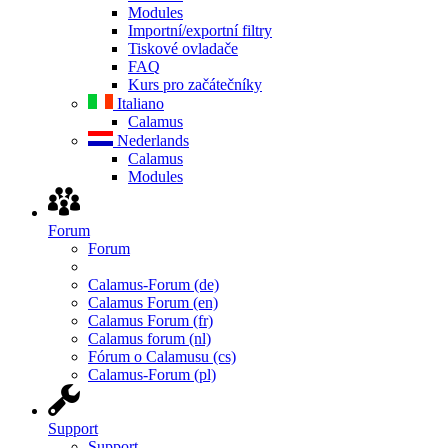
Modules
Importní/exportní filtry
Tiskové ovladače
FAQ
Kurs pro začátečníky
Italiano
Calamus
Nederlands
Calamus
Modules
Forum
Forum
Calamus-Forum (de)
Calamus Forum (en)
Calamus Forum (fr)
Calamus forum (nl)
Fórum o Calamusu (cs)
Calamus-Forum (pl)
Support
Support