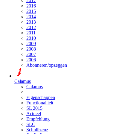
2017
2016
2015
2014
2013
2012
2011
2010
2009
2008
2007
2006
Abonneren/opzeggen
Calamus
Calamus
Eigenschappen
Functionaliteit
SL 2015
Actueel
Empfehlung
SLC
Schullizenz