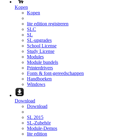
Kopen
Kopen
lite edition registreren
SLC
SL
SL-upgrades
School License
Study License
Modules
Module bundels
Printerdrivers
Fonts & font-gereedschappen
Handboeken
Windows
Download
Download
SL 2015
SL-Zubehör
Module-Demos
lite edition