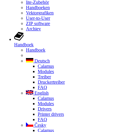
lite-Zubehör
Handboeken
Vektorgrafiken
User-to-User
ZIP software
Archiev
Handboek
Handboek
Deutsch
Calamus
Modules
Treiber
Druckertreiber
FAQ
English
Calamus
Modules
Drivers
Printer drivers
FAQ
Česky
Calamus