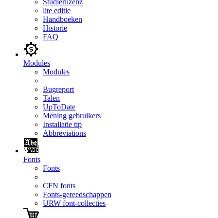
Studierlizenz
lite editie
Handboeken
Historie
FAQ
Modules
Modules
Bugreport
Talen
UpToDate
Mening gebruikers
Installatie tip
Abbreviations
Fonts
Fonts
CFN fonts
Fonts-gereedschappen
URW font-collecties