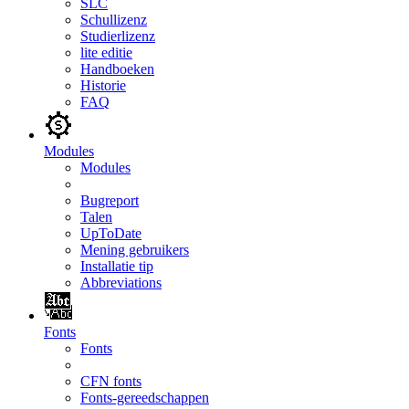
SLC
Schullizenz
Studierlizenz
lite editie
Handboeken
Historie
FAQ
Modules
Modules
Bugreport
Talen
UpToDate
Mening gebruikers
Installatie tip
Abbreviations
Fonts
Fonts
CFN fonts
Fonts-gereedschappen