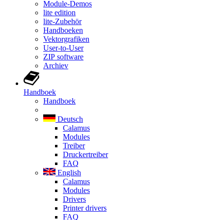
Module-Demos
lite edition
lite-Zubehör
Handboeken
Vektorgrafiken
User-to-User
ZIP software
Archiev
Handboek
Handboek
Deutsch
Calamus
Modules
Treiber
Druckertreiber
FAQ
English
Calamus
Modules
Drivers
Printer drivers
FAQ