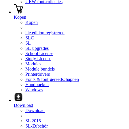
URW font-collecties
Kopen
Kopen
lite edition registreren
SLC
SL
SL-upgrades
School License
Study License
Modules
Module bundels
Printerdrivers
Fonts & font-gereedschappen
Handboeken
Windows
Download
Download
SL 2015
SL-Zubehör