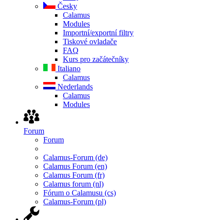
Česky
Calamus
Modules
Importní/exportní filtry
Tiskové ovladače
FAQ
Kurs pro začátečníky
Italiano
Calamus
Nederlands
Calamus
Modules
Forum
Forum
Calamus-Forum (de)
Calamus Forum (en)
Calamus Forum (fr)
Calamus forum (nl)
Fórum o Calamusu (cs)
Calamus-Forum (pl)