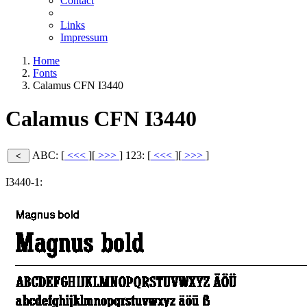
Contact
Links
Impressum
Home
Fonts
Calamus CFN I3440
Calamus CFN I3440
ABC: [
<<<
][
>>>
]
123: [
<<<
][
>>>
]
I3440-1: