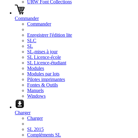
URW Font Collections
Commander
Commander
Enregistrer l'édition lite
SLC
SL
SL-mises à jour
SL Licence-école
SL Licence-étudiant
Modules
Modules par lots
Pilotes imprimantes
Fontes & Outils
Manuels
Windows
Charger
Charger
SL 2015
Compléments SL