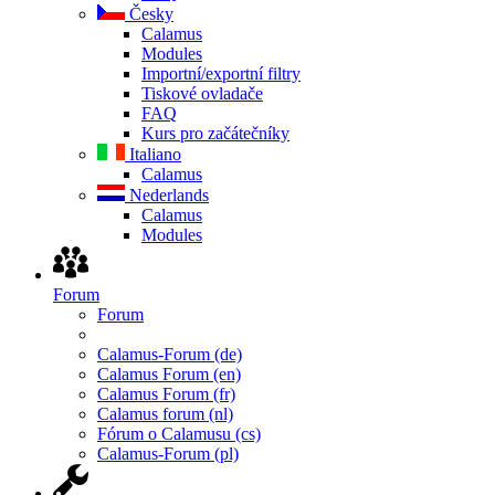
Česky
Calamus
Modules
Importní/exportní filtry
Tiskové ovladače
FAQ
Kurs pro začátečníky
Italiano
Calamus
Nederlands
Calamus
Modules
Forum
Forum
Calamus-Forum (de)
Calamus Forum (en)
Calamus Forum (fr)
Calamus forum (nl)
Fórum o Calamusu (cs)
Calamus-Forum (pl)