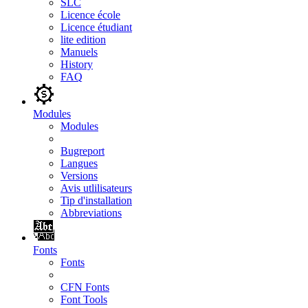
SLC
Licence école
Licence étudiant
lite edition
Manuels
History
FAQ
Modules
Modules
Bugreport
Langues
Versions
Avis utlilisateurs
Tip d'installation
Abbreviations
Fonts
Fonts
CFN Fonts
Font Tools