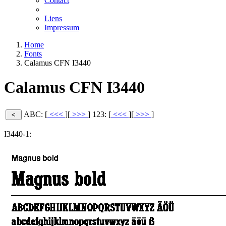
Contact
Liens
Impressum
Home
Fonts
Calamus CFN I3440
Calamus CFN I3440
ABC: [
<<<
][
>>>
]
123: [
<<<
][
>>>
]
I3440-1: