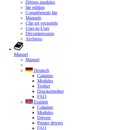
Démos modules
lite edition
Compléments lite
Manuels
Clip art vectoriels
User-to-User
Décompression
Archives
Manuel
Manuel
Deutsch
Calamus
Modules
Treiber
Druckertreiber
FAQ
English
Calamus
Modules
Drivers
Printer drivers
FAQ