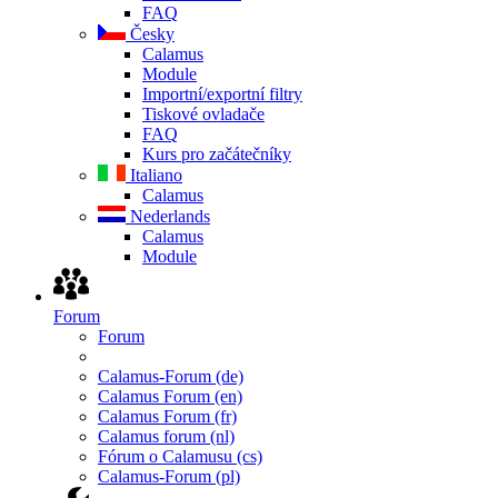
FAQ
Česky
Calamus
Module
Importní/exportní filtry
Tiskové ovladače
FAQ
Kurs pro začátečníky
Italiano
Calamus
Nederlands
Calamus
Module
Forum
Forum
Calamus-Forum (de)
Calamus Forum (en)
Calamus Forum (fr)
Calamus forum (nl)
Fórum o Calamusu (cs)
Calamus-Forum (pl)