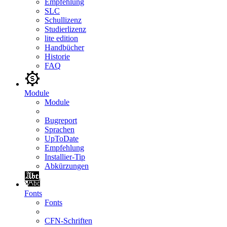
Empfehlung
SLC
Schullizenz
Studierlizenz
lite edition
Handbücher
Historie
FAQ
Module
Module
Bugreport
Sprachen
UpToDate
Empfehlung
Installier-Tip
Abkürzungen
Fonts
Fonts
CFN-Schriften