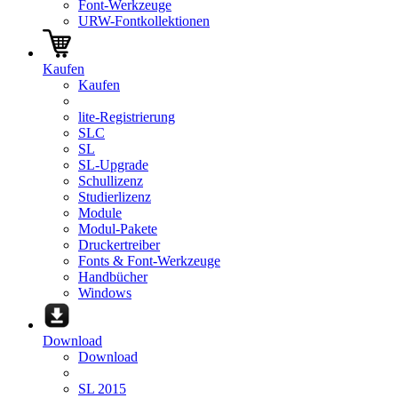
Font-Werkzeuge
URW-Fontkollektionen
Kaufen
Kaufen
lite-Registrierung
SLC
SL
SL-Upgrade
Schullizenz
Studierlizenz
Module
Modul-Pakete
Druckertreiber
Fonts & Font-Werkzeuge
Handbücher
Windows
Download
Download
SL 2015