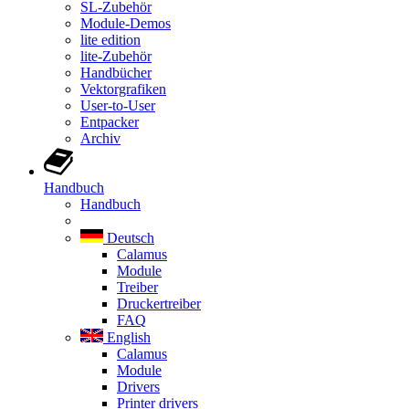
SL-Zubehör
Module-Demos
lite edition
lite-Zubehör
Handbücher
Vektorgrafiken
User-to-User
Entpacker
Archiv
Handbuch
Handbuch
Deutsch
Calamus
Module
Treiber
Druckertreiber
FAQ
English
Calamus
Module
Drivers
Printer drivers