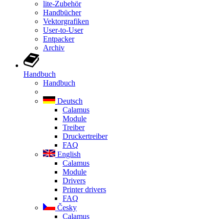
lite-Zubehör
Handbücher
Vektorgrafiken
User-to-User
Entpacker
Archiv
Handbuch
Handbuch
Deutsch
Calamus
Module
Treiber
Druckertreiber
FAQ
English
Calamus
Module
Drivers
Printer drivers
FAQ
Česky
Calamus