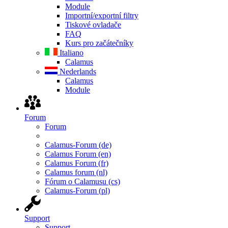
Module
Importní/exportní filtry
Tiskové ovladače
FAQ
Kurs pro začátečníky
Italiano
Calamus
Nederlands
Calamus
Module
Forum
Forum
Calamus-Forum (de)
Calamus Forum (en)
Calamus Forum (fr)
Calamus forum (nl)
Fórum o Calamusu (cs)
Calamus-Forum (pl)
Support
Support