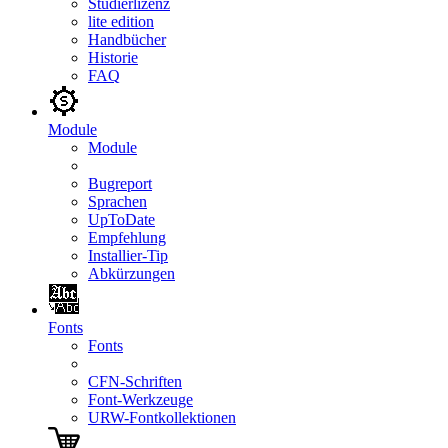
Studierlizenz
lite edition
Handbücher
Historie
FAQ
Module
Module
Bugreport
Sprachen
UpToDate
Empfehlung
Installier-Tip
Abkürzungen
Fonts
Fonts
CFN-Schriften
Font-Werkzeuge
URW-Fontkollektionen