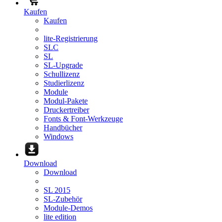
Kaufen
Kaufen
lite-Registrierung
SLC
SL
SL-Upgrade
Schullizenz
Studierlizenz
Module
Modul-Pakete
Druckertreiber
Fonts & Font-Werkzeuge
Handbücher
Windows
Download
Download
SL 2015
SL-Zubehör
Module-Demos
lite edition