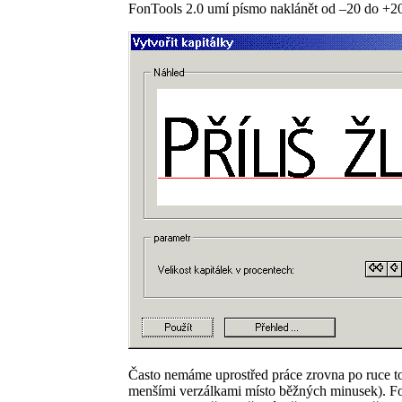
FonTools 2.0 umí písmo naklánět od –20 do +20 st
Často nemáme uprostřed práce zrovna po ruce to
menšími verzálkami místo běžných minusek). Fon