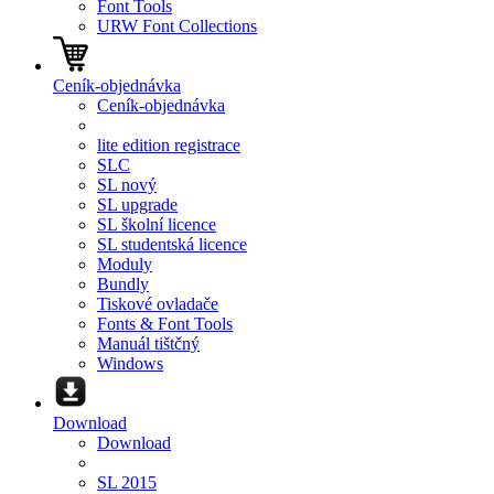
Font Tools
URW Font Collections
Ceník-objednávka
Ceník-objednávka
lite edition registrace
SLC
SL nový
SL upgrade
SL školní licence
SL studentská licence
Moduly
Bundly
Tiskové ovladače
Fonts & Font Tools
Manuál tištčný
Windows
Download
Download
SL 2015