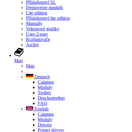
Příslušenství SL
Demoverze modulů
Lite edition
Příslušenství lite edition
Manuály
Vektorové grafiky
User-2-user
Rozbalovače
Archiv
Man
Man
Deutsch
Calamus
Moduly
Treiber
Druckertreiber
FAQ
English
Calamus
Moduly
Drivers
Printer drivers