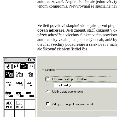
automatizovaně. Nepřehlédněte ale jednu věc: tyt
jenom kompromis. Nevyrovnají se speciálně nav
Ve třetí povelové skupině vidíte jako první přep
obsah adresáře
. Je-li zapnut, stačí kliknout v 
název adresáře a všechny funkce v této povelov
automaticky vztahují na jeho celý obsah, aniž b
otevírat všechny podadresáře a selektovat v nic
ale šikovné zlepšení šetřící čas.