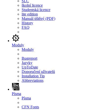
SLC
školní licence
Studentská licence
lite edition
Manuál tištěný (PDF)
History
FAQ
Moduly
Moduly
Bugreport
Jazyky
UpToDate
Doporučení uživatelů
Installation Tip
Abbreviations
Písma
Písma
CFN Fonts