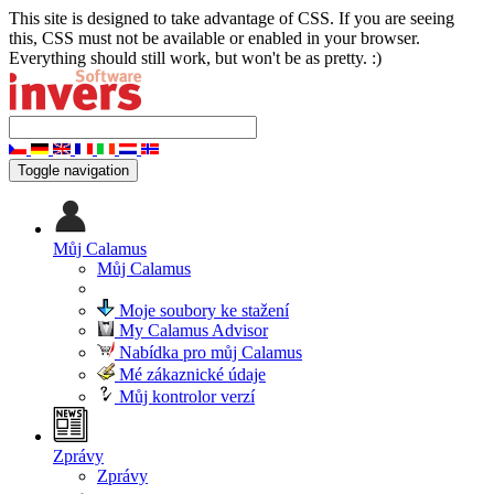
This site is designed to take advantage of CSS. If you are seeing
this, CSS must not be available or enabled in your browser.
Everything should still work, but won't be as pretty. :)
Toggle navigation
Můj Calamus
Můj Calamus
Moje soubory ke stažení
My Calamus Advisor
Nabídka pro můj Calamus
Mé zákaznické údaje
Můj kontrolor verzí
Zprávy
Zprávy