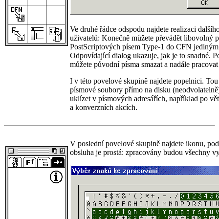
Ve druhé řádce odspodu najdete realizaci dalšíh
uživatelů: Konečně můžete převádět libovolný p
PostScriptových písem Type-1 do CFN jediným 
Odpovídající dialog ukazuje, jak je to snadné. Po
můžete původní písma smazat a nadále pracovat
I v této povelové skupině najdete popelnici. To
písmové soubory přímo na disku (neodvolatelně)
uklízet v písmových adresářích, například po vě
a konverzních akcích.
V poslední povelové skupině najdete ikonu, pod 
obsluha je prostá: zpracovány budou všechny v