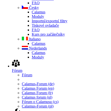
FAQ
Česky
Calamus
Moduly
Importní/exportní filtry
Tiskové ovladače
FAQ
Kurs pro začátečníky
Italiano
Calamus
Nederlands
Calamus
Moduly
Fórum
Fórum
Calamus-Forum (de)
Calamus Forum (en)
Calamus Forum (fr)
Calamus forum (nl)
Fórum o Calamusu (cs)
Calamus-Forum (pl)