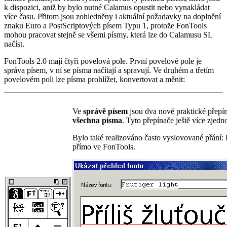
k dispozici, aniž by bylo nutné Calamus opustit nebo vynakládat
více času. Přitom jsou zohledněny i aktuální požadavky na doplnění
znaku Euro a PostScriptových písem Typu 1, protože FonTools
mohou pracovat stejně se všemi písmy, která lze do Calamusu SL
načíst.
FonTools 2.0 mají čtyři povelová pole. První povelové pole je
správa písem, v ní se písma načítají a spravují. Ve druhém a třetím
povelovém poli lze písma prohlížet, konvertovat a měnit:
Ve
správě písem
jsou dva nové praktické přepí
všechna písma
. Tyto přepínače ještě více zjed
Bylo také realizováno často vyslovované přání: P
přímo ve FonTools.