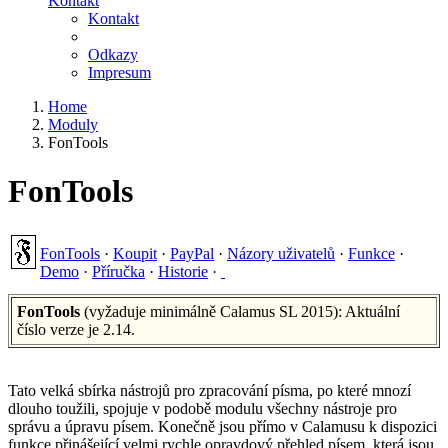
Kontakt
Kontakt
Odkazy
Impresum
Home
Moduly
FonTools
FonTools
FonTools
·
Koupit
·
PayPal
·
Názory uživatelů
·
Funkce
·
Demo
·
Příručka
·
Historie
·
FonTools
(vyžaduje minimálně Calamus SL 2015): Aktuální
číslo verze je 2.14.
Tato velká sbírka nástrojů pro zpracování písma, po které mnozí
dlouho toužili, spojuje v podobě modulu všechny nástroje pro
správu a úpravu písem. Konečně jsou přímo v Calamusu k dispozici
funkce přinášející velmi rychle opravdový přehled písem, která jsou