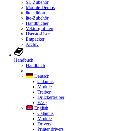
SL-Zubehör
Module-Demos
lite edition
lite-Zubehör
Handbücher
Vektorgrafiken
User-to-User
Entpacker
Archiv
Handbuch
Handbuch
Deutsch
Calamus
Module
Treiber
Druckertreiber
FAQ
English
Calamus
Module
Drivers
Printer drivers