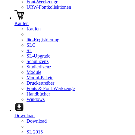
Font-Werkzeuge
URW-Fontkollektionen
Kaufen
Kaufen
lite-Registrierung
SLC
SL
SL-Upgrade
Schullizenz
Studierlizenz
Module
Modul-Pakete
Druckertreiber
Fonts & Font-Werkzeuge
Handbücher
Windows
Download
Download
SL 2015