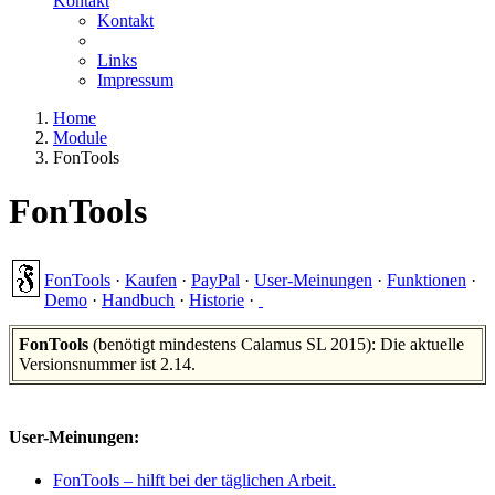
Kontakt
Kontakt
Links
Impressum
Home
Module
FonTools
FonTools
FonTools
·
Kaufen
·
PayPal
·
User-Meinungen
·
Funktionen
·
Demo
·
Handbuch
·
Historie
·
FonTools
(benötigt mindestens Calamus SL 2015): Die aktuelle
Versionsnummer ist 2.14.
User-Meinungen:
FonTools – hilft bei der täglichen Arbeit.