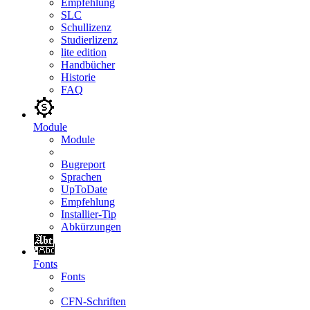
Empfehlung
SLC
Schullizenz
Studierlizenz
lite edition
Handbücher
Historie
FAQ
Module
Module
Bugreport
Sprachen
UpToDate
Empfehlung
Installier-Tip
Abkürzungen
Fonts
Fonts
CFN-Schriften