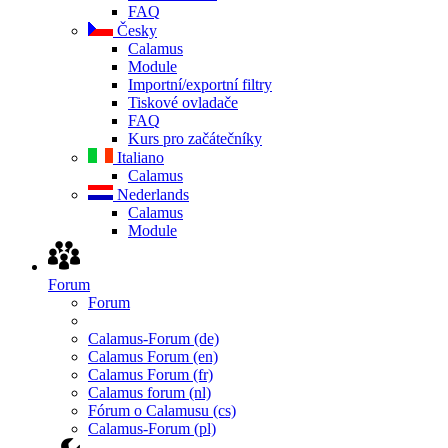
FAQ
Česky
Calamus
Module
Importní/exportní filtry
Tiskové ovladače
FAQ
Kurs pro začátečníky
Italiano
Calamus
Nederlands
Calamus
Module
Forum
Forum
Calamus-Forum (de)
Calamus Forum (en)
Calamus Forum (fr)
Calamus forum (nl)
Fórum o Calamusu (cs)
Calamus-Forum (pl)