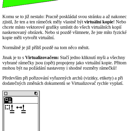
Komu se to již nestalo: Pracně poskládal svou stránku a až nakonec
zjistil, že ten a ten rámeček měly vlastně být
virtuální kopie
! Nebo
chcete místo vektorové grafiky umístit do všech virtuálních kopií
naskenovaný obrázek. Nebo si pozdě všimnete, že jste míto fyzické
kopie měli vytvořit virtuální.
Normálně je již příliš pozdě na tom něco měnit.
Jinak je to s
Virtualizovačem:
Stačí jedno kliknutí myši a všechny
vybrané rámečky jsou (opět) propojeny jako virtuální kopie. Přitom
mohou být na požádání nastaveny i shodné rozměry rámečků!
Především při pořizování vyřazených archů (vizitky, etikety) a při
dodatečných změnách dokumentů se Virtualizovač rychle vyplatí.