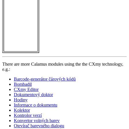
There are more Calamus modules using the the CXmy technology,
e.g.:
Barcode-generátor čárových kódů
Bombadil
CXmy Editor
Dokumentový doktor
Hodiny
Informace o dokumentu
Kolektor
Kontrolor verzí
Konvertor volných barev
Otevírač barevného dialogu