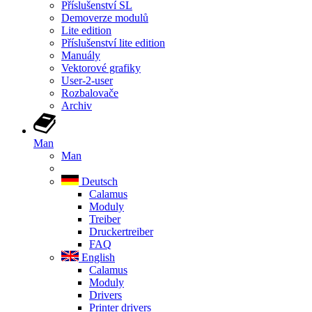
Příslušenství SL
Demoverze modulů
Lite edition
Příslušenství lite edition
Manuály
Vektorové grafiky
User-2-user
Rozbalovače
Archiv
Man
Man
Deutsch
Calamus
Moduly
Treiber
Druckertreiber
FAQ
English
Calamus
Moduly
Drivers
Printer drivers