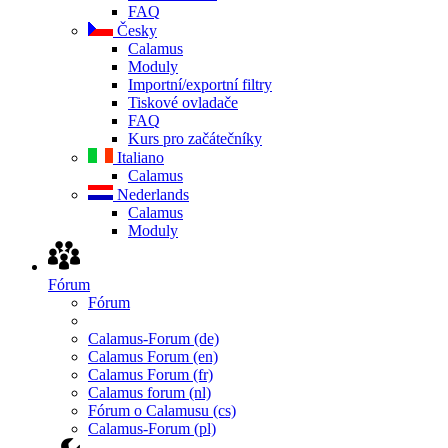
FAQ
Česky
Calamus
Moduly
Importní/exportní filtry
Tiskové ovladače
FAQ
Kurs pro začátečníky
Italiano
Calamus
Nederlands
Calamus
Moduly
Fórum
Fórum
Calamus-Forum (de)
Calamus Forum (en)
Calamus Forum (fr)
Calamus forum (nl)
Fórum o Calamusu (cs)
Calamus-Forum (pl)