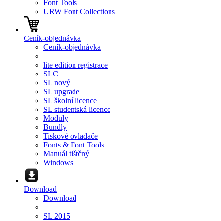
Font Tools
URW Font Collections
Ceník-objednávka
Ceník-objednávka
lite edition registrace
SLC
SL nový
SL upgrade
SL školní licence
SL studentská licence
Moduly
Bundly
Tiskové ovladače
Fonts & Font Tools
Manuál tištčný
Windows
Download
Download
SL 2015