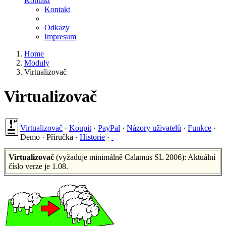
Kontakt
Kontakt
Odkazy
Impresum
Home
Moduly
Virtualizovač
Virtualizovač
Virtualizovač
·
Koupit
·
PayPal
·
Názory uživatelů
·
Funkce
·
Demo
·
Příručka
·
Historie
·
Virtualizovač
(vyžaduje minimálně Calamus SL 2006): Aktuální
číslo verze je 1.08.