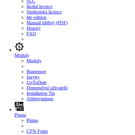
SLC
školní licence
Studentská licence
lite edition
Manuál tištěný (PDF)
History
FAQ
Moduly
Moduly
Bugreport
Jazyky
UpToDate
Doporučení uživatelů
Installation Tip
Abbreviations
Písma
Písma
CFN Fonts