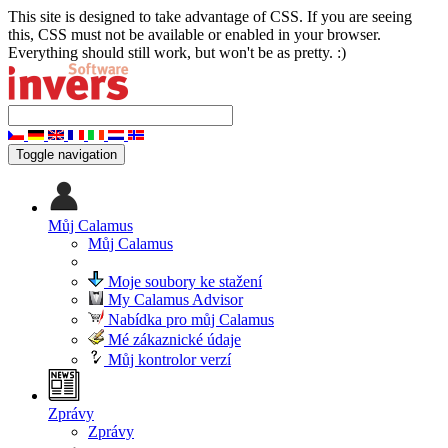
This site is designed to take advantage of CSS. If you are seeing
this, CSS must not be available or enabled in your browser.
Everything should still work, but won't be as pretty. :)
Toggle navigation
Můj Calamus
Můj Calamus
Moje soubory ke stažení
My Calamus Advisor
Nabídka pro můj Calamus
Mé zákaznické údaje
Můj kontrolor verzí
Zprávy
Zprávy