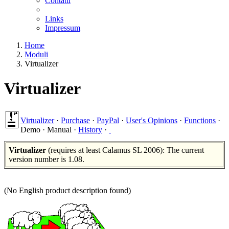
Contatti
Links
Impressum
Home
Moduli
Virtualizer
Virtualizer
Virtualizer
·
Purchase
·
PayPal
·
User's Opinions
·
Functions
·
Demo
·
Manual
·
History
·
Virtualizer
(requires at least Calamus SL 2006): The current
version number is 1.08.
(No English product description found)