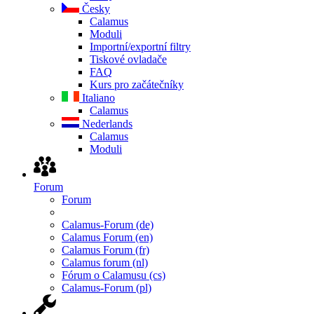
Česky
Calamus
Moduli
Importní/exportní filtry
Tiskové ovladače
FAQ
Kurs pro začátečníky
Italiano
Calamus
Nederlands
Calamus
Moduli
Forum
Forum
Calamus-Forum (de)
Calamus Forum (en)
Calamus Forum (fr)
Calamus forum (nl)
Fórum o Calamusu (cs)
Calamus-Forum (pl)