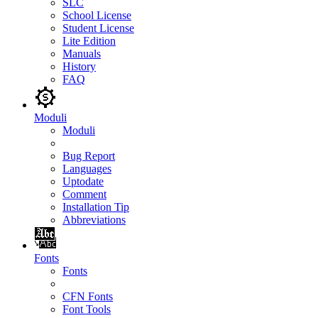
SLC
School License
Student License
Lite Edition
Manuals
History
FAQ
Moduli
Moduli
Bug Report
Languages
Uptodate
Comment
Installation Tip
Abbreviations
Fonts
Fonts
CFN Fonts
Font Tools