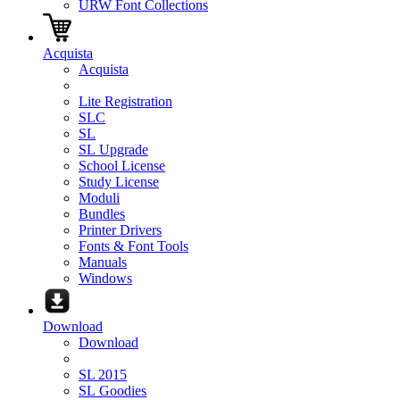
URW Font Collections
Acquista
Acquista
Lite Registration
SLC
SL
SL Upgrade
School License
Study License
Moduli
Bundles
Printer Drivers
Fonts & Font Tools
Manuals
Windows
Download
Download
SL 2015
SL Goodies