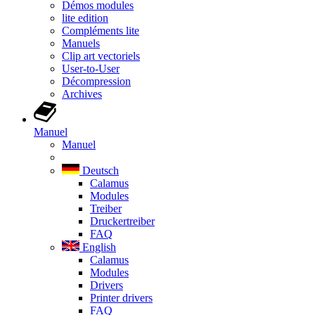
Démos modules
lite edition
Compléments lite
Manuels
Clip art vectoriels
User-to-User
Décompression
Archives
Manuel
Manuel
Deutsch
Calamus
Modules
Treiber
Druckertreiber
FAQ
English
Calamus
Modules
Drivers
Printer drivers
FAQ