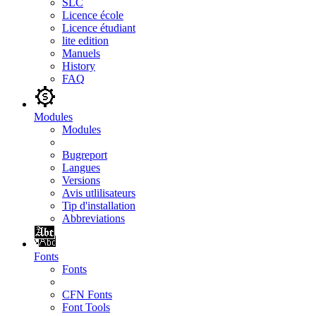
SLC
Licence école
Licence étudiant
lite edition
Manuels
History
FAQ
Modules
Modules
Bugreport
Langues
Versions
Avis utlilisateurs
Tip d'installation
Abbreviations
Fonts
Fonts
CFN Fonts
Font Tools