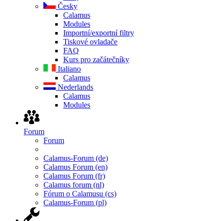
Česky
Calamus
Modules
Importní/exportní filtry
Tiskové ovladače
FAQ
Kurs pro začátečníky
Italiano
Calamus
Nederlands
Calamus
Modules
Forum
Forum
Calamus-Forum (de)
Calamus Forum (en)
Calamus Forum (fr)
Calamus forum (nl)
Fórum o Calamusu (cs)
Calamus-Forum (pl)