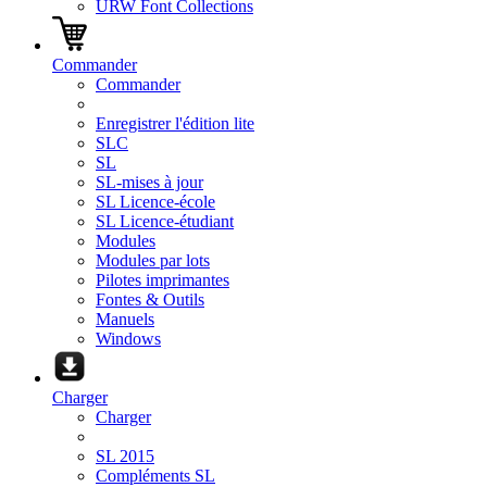
URW Font Collections
Commander
Commander
Enregistrer l'édition lite
SLC
SL
SL-mises à jour
SL Licence-école
SL Licence-étudiant
Modules
Modules par lots
Pilotes imprimantes
Fontes & Outils
Manuels
Windows
Charger
Charger
SL 2015
Compléments SL