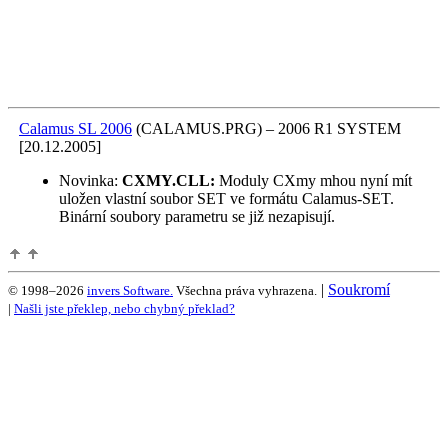
Calamus SL 2006
(CALAMUS.PRG)
–
2006 R1 SYSTEM
[20.12.2005]
Novinka:
CXMY.CLL:
Moduly CXmy mhou nyní mít
uložen vlastní soubor SET ve formátu Calamus-SET.
Binární soubory parametru se již nezapisují.
|
Soukromí
© 1998–2026
invers Software.
Všechna práva vyhrazena.
|
Našli jste překlep, nebo chybný překlad?