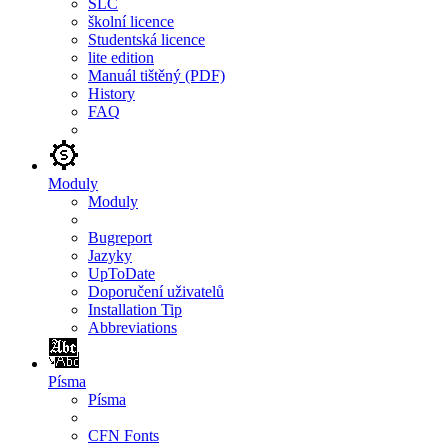
SLC
školní licence
Studentská licence
lite edition
Manuál tištěný (PDF)
History
FAQ
Moduly
Moduly
Bugreport
Jazyky
UpToDate
Doporučení uživatelů
Installation Tip
Abbreviations
Písma
Písma
CFN Fonts