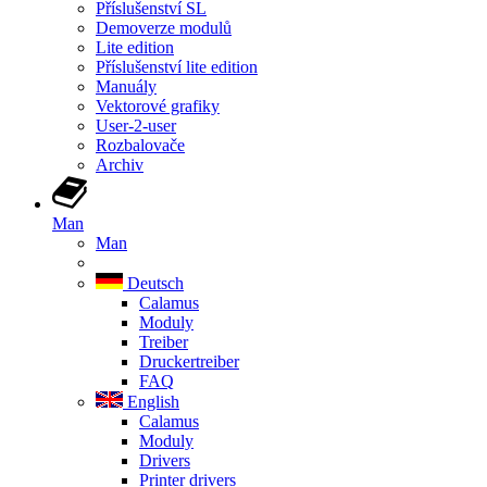
Příslušenství SL
Demoverze modulů
Lite edition
Příslušenství lite edition
Manuály
Vektorové grafiky
User-2-user
Rozbalovače
Archiv
Man
Man
Deutsch
Calamus
Moduly
Treiber
Druckertreiber
FAQ
English
Calamus
Moduly
Drivers
Printer drivers