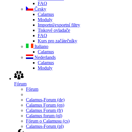
FAQ
Česky
Calamus
Moduly
Importní/exportní filtry
Tiskové ovladače
FAQ
Kurs pro začátečníky
Italiano
Calamus
Nederlands
Calamus
Moduly
Fórum
Fórum
Calamus-Forum (de)
Calamus Forum (en)
Calamus Forum (fr)
Calamus forum (nl)
Fórum o Calamusu (cs)
Calamus-Forum (pl)