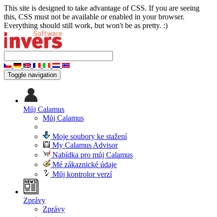
This site is designed to take advantage of CSS. If you are seeing
this, CSS must not be available or enabled in your browser.
Everything should still work, but won't be as pretty. :)
Toggle navigation
Můj Calamus
Můj Calamus
Moje soubory ke stažení
My Calamus Advisor
Nabídka pro můj Calamus
Mé zákaznické údaje
Můj kontrolor verzí
Zprávy
Zprávy