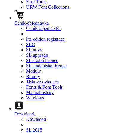
Font Tools
URW Font Collections
Ceník-objednávka
Ceník-objednávka
lite edition registrace
SLC
SL nový
SL upgrade
SL školní licence
SL studentská licence
Moduly
Bundly
Tiskové ovladače
Fonts & Font Tools
Manuál tištčný
Windows
Download
Download
SL 2015