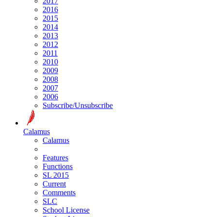
2017
2016
2015
2014
2013
2012
2011
2010
2009
2008
2007
2006
Subscribe/Unsubscribe
Calamus
Calamus
Features
Functions
SL 2015
Current
Comments
SLC
School License