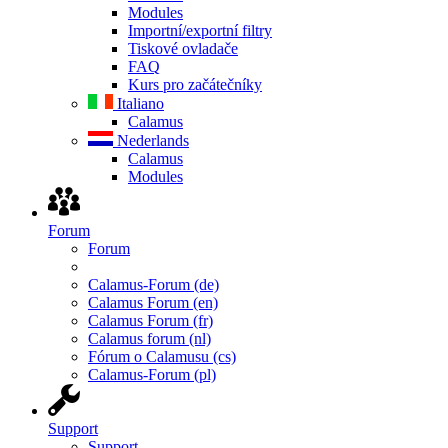
Modules
Importní/exportní filtry
Tiskové ovladače
FAQ
Kurs pro začátečníky
Italiano
Calamus
Nederlands
Calamus
Modules
Forum
Forum
Calamus-Forum (de)
Calamus Forum (en)
Calamus Forum (fr)
Calamus forum (nl)
Fórum o Calamusu (cs)
Calamus-Forum (pl)
Support
Support