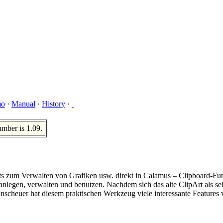
mo
·
Manual
·
History
·
umber is 1.09.
ts zum Verwalten von Grafiken usw. direkt in Calamus – Clipboard-Fun
 anlegen, verwalten und benutzen. Nachdem sich das alte ClipArt als se
cheuer hat diesem praktischen Werkzeug viele interessante Features v