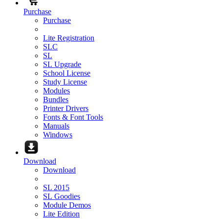
Purchase
Purchase
Lite Registration
SLC
SL
SL Upgrade
School License
Study License
Modules
Bundles
Printer Drivers
Fonts & Font Tools
Manuals
Windows
Download
Download
SL 2015
SL Goodies
Module Demos
Lite Edition