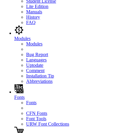
Student License
Lite Edition
Manuals
History
FAQ
Modules
Modules
Bug Report
Languages
Uptodate
Comment
Installation Tip
Abbreviations
Fonts
Fonts
CFN Fonts
Font Tools
URW Font Collections