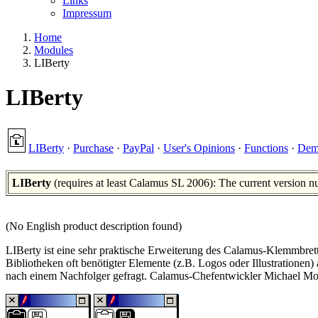
Links
Impressum
Home
Modules
LIBerty
LIBerty
LIBerty
·
Purchase
·
PayPal
·
User's Opinions
·
Functions
·
De
LIBerty
(requires at least Calamus SL 2006): The current version n
(No English product description found)
LIBerty ist eine sehr praktische Erweiterung des Calamus-Klemmbret
Bibliotheken oft benötigter Elemente (z.B. Logos oder Illustrationen)
nach einem Nachfolger gefragt. Calamus-Chefentwickler Michael Mons