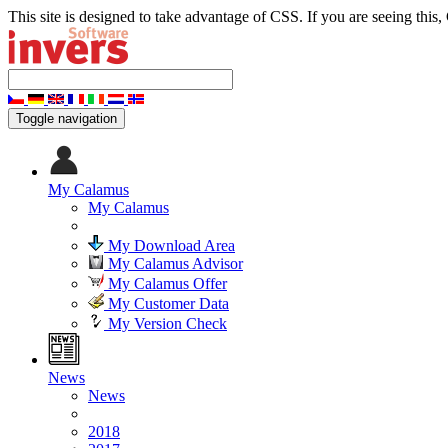
This site is designed to take advantage of CSS. If you are seeing this,
Toggle navigation
My Calamus
My Calamus
My Download Area
My Calamus Advisor
My Calamus Offer
My Customer Data
My Version Check
News
News
2018