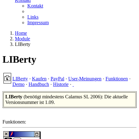
Kontakt
Kontakt
Links
Impressum
Home
Module
LIBerty
LIBerty
LIBerty
·
Kaufen
·
PayPal
·
User-Meinungen
·
Funktionen
·
Demo
·
Handbuch
·
Historie
·
LIBerty
(benötigt mindestens Calamus SL 2006): Die aktuelle
Versionsnummer ist 1.09.
Funktionen: