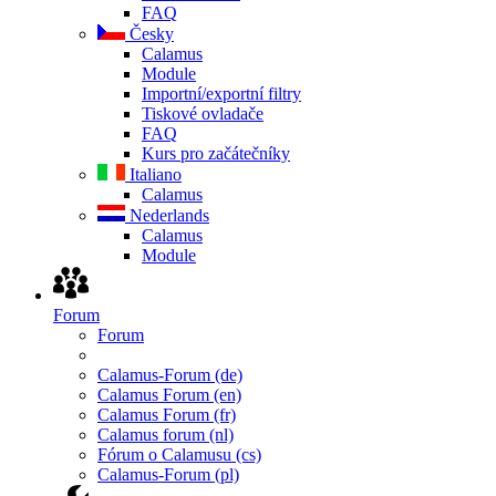
FAQ
Česky
Calamus
Module
Importní/exportní filtry
Tiskové ovladače
FAQ
Kurs pro začátečníky
Italiano
Calamus
Nederlands
Calamus
Module
Forum
Forum
Calamus-Forum (de)
Calamus Forum (en)
Calamus Forum (fr)
Calamus forum (nl)
Fórum o Calamusu (cs)
Calamus-Forum (pl)