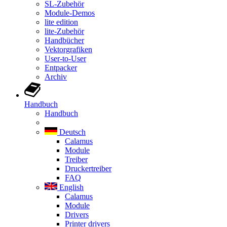
SL-Zubehör
Module-Demos
lite edition
lite-Zubehör
Handbücher
Vektorgrafiken
User-to-User
Entpacker
Archiv
Handbuch
Handbuch
Deutsch
Calamus
Module
Treiber
Druckertreiber
FAQ
English
Calamus
Module
Drivers
Printer drivers