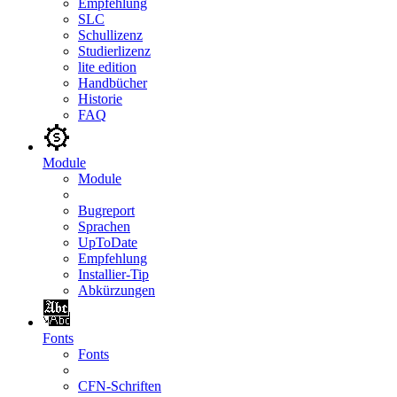
Empfehlung
SLC
Schullizenz
Studierlizenz
lite edition
Handbücher
Historie
FAQ
Module
Module
Bugreport
Sprachen
UpToDate
Empfehlung
Installier-Tip
Abkürzungen
Fonts
Fonts
CFN-Schriften