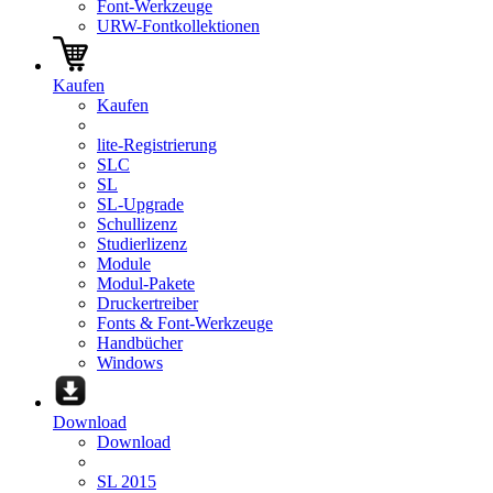
Font-Werkzeuge
URW-Fontkollektionen
Kaufen
Kaufen
lite-Registrierung
SLC
SL
SL-Upgrade
Schullizenz
Studierlizenz
Module
Modul-Pakete
Druckertreiber
Fonts & Font-Werkzeuge
Handbücher
Windows
Download
Download
SL 2015