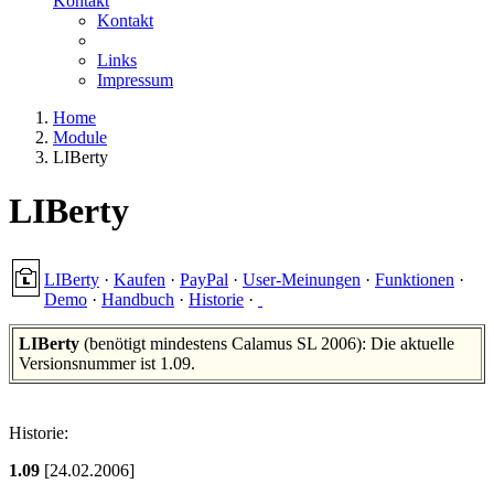
Kontakt
Kontakt
Links
Impressum
Home
Module
LIBerty
LIBerty
LIBerty
·
Kaufen
·
PayPal
·
User-Meinungen
·
Funktionen
·
Demo
·
Handbuch
·
Historie
·
LIBerty
(benötigt mindestens Calamus SL 2006): Die aktuelle
Versionsnummer ist 1.09.
Historie:
1.09
[24.02.2006]