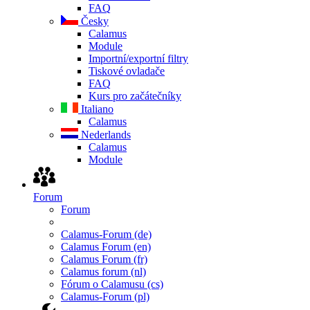
FAQ
Česky
Calamus
Module
Importní/exportní filtry
Tiskové ovladače
FAQ
Kurs pro začátečníky
Italiano
Calamus
Nederlands
Calamus
Module
Forum
Forum
Calamus-Forum (de)
Calamus Forum (en)
Calamus Forum (fr)
Calamus forum (nl)
Fórum o Calamusu (cs)
Calamus-Forum (pl)