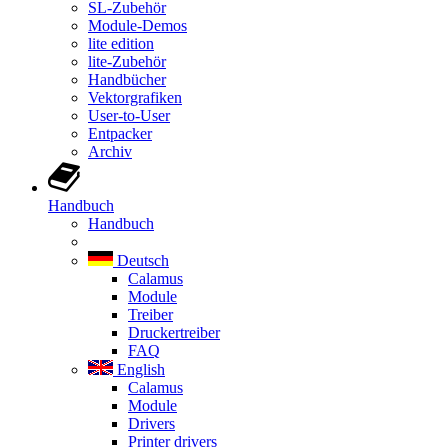
SL-Zubehör
Module-Demos
lite edition
lite-Zubehör
Handbücher
Vektorgrafiken
User-to-User
Entpacker
Archiv
Handbuch
Handbuch
Deutsch
Calamus
Module
Treiber
Druckertreiber
FAQ
English
Calamus
Module
Drivers
Printer drivers