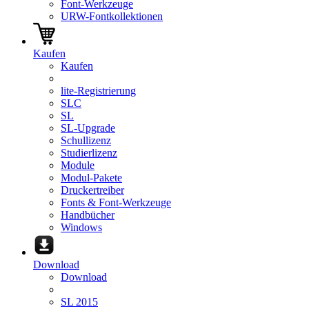
Font-Werkzeuge
URW-Fontkollektionen
Kaufen
Kaufen
lite-Registrierung
SLC
SL
SL-Upgrade
Schullizenz
Studierlizenz
Module
Modul-Pakete
Druckertreiber
Fonts & Font-Werkzeuge
Handbücher
Windows
Download
Download
SL 2015