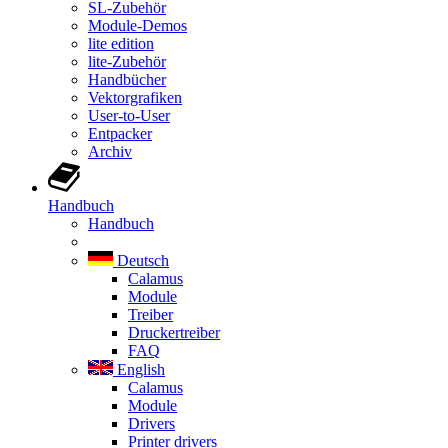
SL-Zubehör
Module-Demos
lite edition
lite-Zubehör
Handbücher
Vektorgrafiken
User-to-User
Entpacker
Archiv
Handbuch
Handbuch
Deutsch
Calamus
Module
Treiber
Druckertreiber
FAQ
English
Calamus
Module
Drivers
Printer drivers