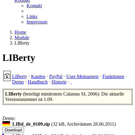
Kontakt
Kontakt
Links
Impressum
Home
Module
LIBerty
LIBerty
LIBerty
·
Kaufen
·
PayPal
·
User-Meinungen
·
Funktionen
·
Demo
·
Handbuch
·
Historie
·
LIBerty
(benötigt mindestens Calamus SL 2006): Die aktuelle
Versionsnummer ist 1.09.
Demo:
LIBd_de_0109.zip
(
32 kB, Archivdatum 28.06.2011)