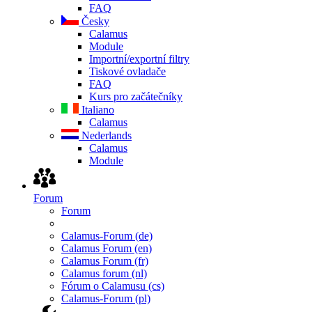
FAQ
Česky
Calamus
Module
Importní/exportní filtry
Tiskové ovladače
FAQ
Kurs pro začátečníky
Italiano
Calamus
Nederlands
Calamus
Module
Forum
Forum
Calamus-Forum (de)
Calamus Forum (en)
Calamus Forum (fr)
Calamus forum (nl)
Fórum o Calamusu (cs)
Calamus-Forum (pl)