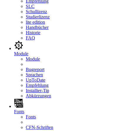
Empfehlung
SLC
Schullizenz
Studierlizenz
lite edition
Handbücher
Historie
FAQ
Module
Module
Bugreport
Sprachen
UpToDate
Empfehlung
Installier-Tip
Abkürzungen
Fonts
Fonts
CFN-Schriften