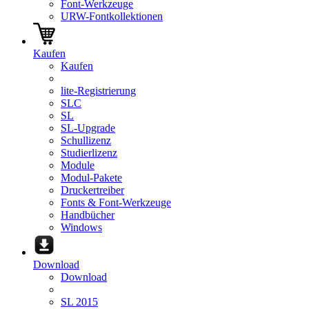
Font-Werkzeuge
URW-Fontkollektionen
Kaufen
Kaufen
lite-Registrierung
SLC
SL
SL-Upgrade
Schullizenz
Studierlizenz
Module
Modul-Pakete
Druckertreiber
Fonts & Font-Werkzeuge
Handbücher
Windows
Download
Download
SL 2015