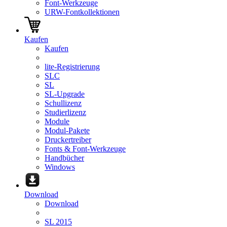
Font-Werkzeuge
URW-Fontkollektionen
Kaufen
Kaufen
lite-Registrierung
SLC
SL
SL-Upgrade
Schullizenz
Studierlizenz
Module
Modul-Pakete
Druckertreiber
Fonts & Font-Werkzeuge
Handbücher
Windows
Download
Download
SL 2015