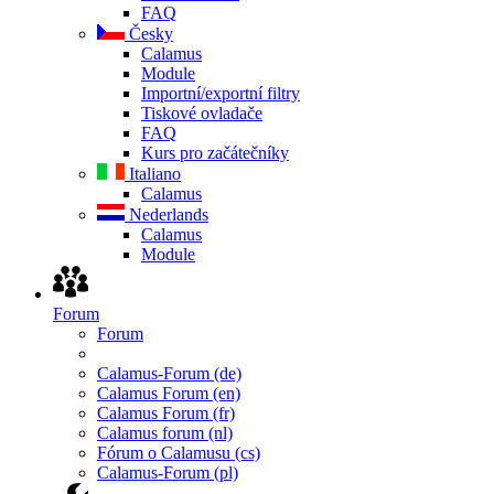
FAQ
Česky
Calamus
Module
Importní/exportní filtry
Tiskové ovladače
FAQ
Kurs pro začátečníky
Italiano
Calamus
Nederlands
Calamus
Module
Forum
Forum
Calamus-Forum (de)
Calamus Forum (en)
Calamus Forum (fr)
Calamus forum (nl)
Fórum o Calamusu (cs)
Calamus-Forum (pl)