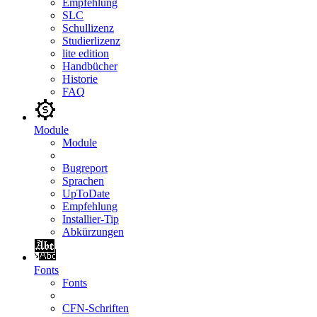
Empfehlung
SLC
Schullizenz
Studierlizenz
lite edition
Handbücher
Historie
FAQ
Module
Module
Bugreport
Sprachen
UpToDate
Empfehlung
Installier-Tip
Abkürzungen
Fonts
Fonts
CFN-Schriften