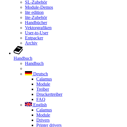
SL-Zubehör
Module-Demos
lite edition
lite-Zubehör
Handbücher
Vektorgrafiken
User-to-User
Entpacker
Archiv
Handbuch
Handbuch
Deutsch
Calamus
Module
Treiber
Druckertreiber
FAQ
English
Calamus
Module
Drivers
Printer drivers