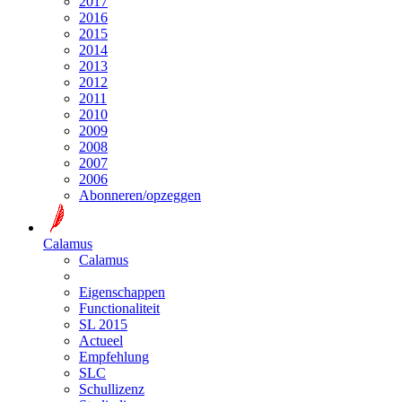
2017
2016
2015
2014
2013
2012
2011
2010
2009
2008
2007
2006
Abonneren/opzeggen
Calamus
Calamus
Eigenschappen
Functionaliteit
SL 2015
Actueel
Empfehlung
SLC
Schullizenz