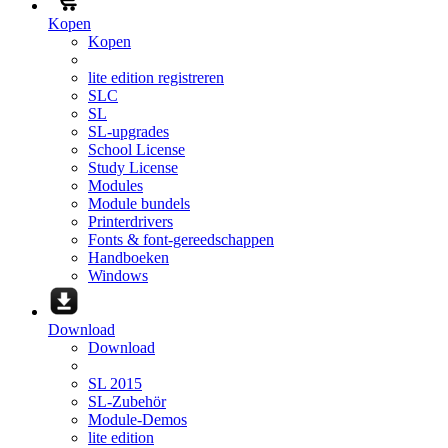
Kopen
Kopen
lite edition registreren
SLC
SL
SL-upgrades
School License
Study License
Modules
Module bundels
Printerdrivers
Fonts & font-gereedschappen
Handboeken
Windows
Download
Download
SL 2015
SL-Zubehör
Module-Demos
lite edition