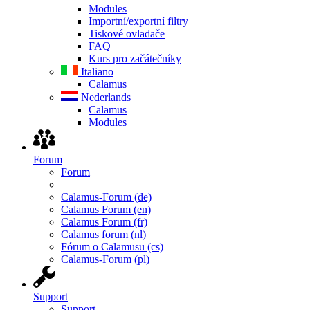
Modules
Importní/exportní filtry
Tiskové ovladače
FAQ
Kurs pro začátečníky
Italiano
Calamus
Nederlands
Calamus
Modules
Forum
Forum
Calamus-Forum (de)
Calamus Forum (en)
Calamus Forum (fr)
Calamus forum (nl)
Fórum o Calamusu (cs)
Calamus-Forum (pl)
Support
Support