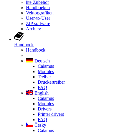
lite-Zubehör
Handboeken
Vektorgrafiken
User-to-User
ZIP software
Archiev
Handboek
Handboek
Deutsch
Calamus
Modules
Treiber
Druckertreiber
FAQ
English
Calamus
Modules
Drivers
Printer drivers
FAQ
Česky
Calamus