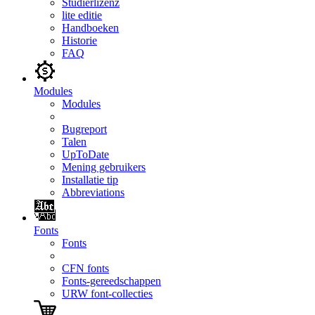
Studierlizenz
lite editie
Handboeken
Historie
FAQ
Modules
Modules
Bugreport
Talen
UpToDate
Mening gebruikers
Installatie tip
Abbreviations
Fonts
Fonts
CFN fonts
Fonts-gereedschappen
URW font-collecties